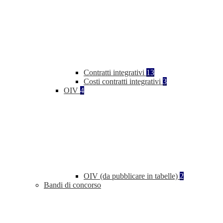
Contratti integrativi
13
Costi contratti integrativi
3
OIV
4
OIV (da pubblicare in tabelle)
2
Bandi di concorso