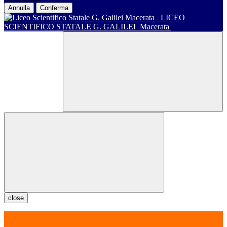
Annulla
Conferma
LICEO
SCIENTIFICO STATALE G. GALILEI
Macerata
close