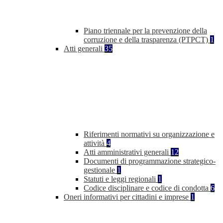
Piano triennale per la prevenzione della
corruzione e della trasparenza (PTPCT)
1
Atti generali
35
Riferimenti normativi su organizzazione e
attività
4
Atti amministrativi generali
12
Documenti di programmazione strategico-
gestionale
1
Statuti e leggi regionali
1
Codice disciplinare e codice di condotta
6
Oneri informativi per cittadini e imprese
1