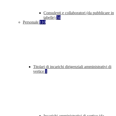
Consulenti e collaboratori (da pubblicare in
tabelle)
34
Personale
110
Titolari di incarichi dirigenziali amministrativi di
vertice
1
Incarichi amministrativi di vertice (da