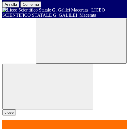
Annulla
Conferma
LICEO
SCIENTIFICO STATALE G. GALILEI
Macerata
close