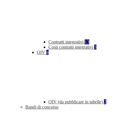
Contratti integrativi
13
Costi contratti integrativi
3
OIV
4
OIV (da pubblicare in tabelle)
2
Bandi di concorso