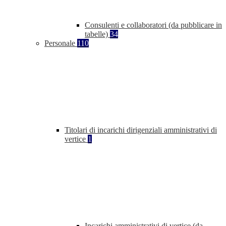
Consulenti e collaboratori (da pubblicare in
tabelle)
34
Personale
110
Titolari di incarichi dirigenziali amministrativi di
vertice
1
Incarichi amministrativi di vertice (da