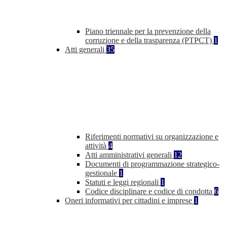
Piano triennale per la prevenzione della
corruzione e della trasparenza (PTPCT)
1
Atti generali
35
Riferimenti normativi su organizzazione e
attività
4
Atti amministrativi generali
12
Documenti di programmazione strategico-
gestionale
1
Statuti e leggi regionali
1
Codice disciplinare e codice di condotta
6
Oneri informativi per cittadini e imprese
1