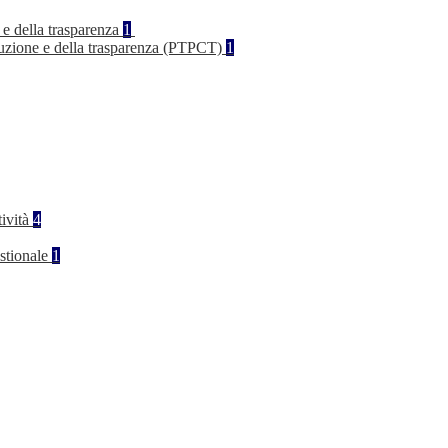
 e della trasparenza
1
rruzione e della trasparenza (PTPCT)
1
tività
4
stionale
1