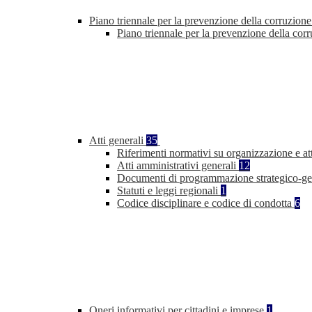
Piano triennale per la prevenzione della corruzione
Piano triennale per la prevenzione della co
Atti generali
35
Riferimenti normativi su organizzazione e at
Atti amministrativi generali
12
Documenti di programmazione strategico-ge
Statuti e leggi regionali
1
Codice disciplinare e codice di condotta
6
Oneri informativi per cittadini e imprese
1