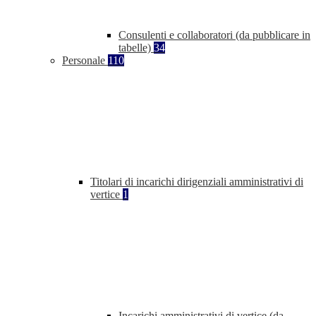
Consulenti e collaboratori (da pubblicare in
tabelle)
34
Personale
110
Titolari di incarichi dirigenziali amministrativi di
vertice
1
Incarichi amministrativi di vertice (da