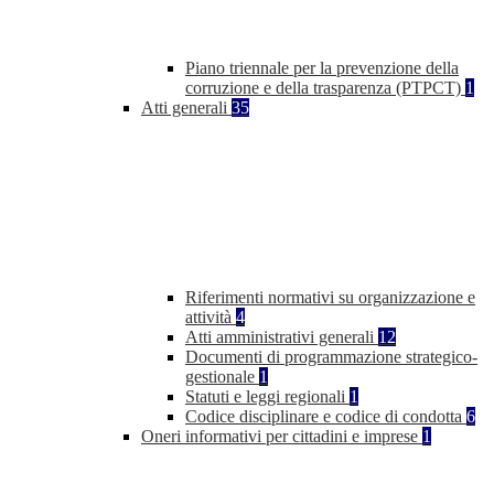
Piano triennale per la prevenzione della
corruzione e della trasparenza (PTPCT)
1
Atti generali
35
Riferimenti normativi su organizzazione e
attività
4
Atti amministrativi generali
12
Documenti di programmazione strategico-
gestionale
1
Statuti e leggi regionali
1
Codice disciplinare e codice di condotta
6
Oneri informativi per cittadini e imprese
1