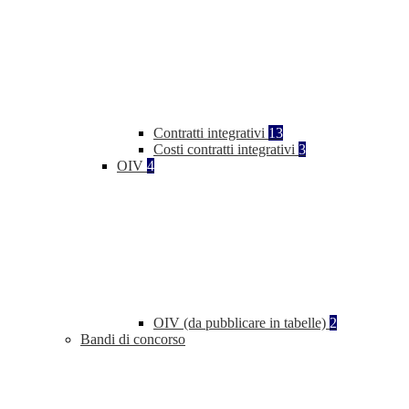
Contratti integrativi
13
Costi contratti integrativi
3
OIV
4
OIV (da pubblicare in tabelle)
2
Bandi di concorso