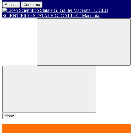
Annulla
Conferma
LICEO
SCIENTIFICO STATALE G. GALILEI
Macerata
close