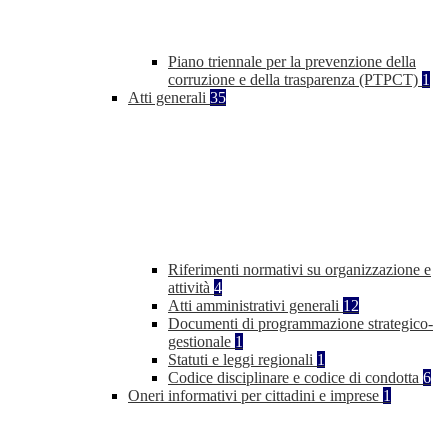
Piano triennale per la prevenzione della
corruzione e della trasparenza (PTPCT)
1
Atti generali
35
Riferimenti normativi su organizzazione e
attività
4
Atti amministrativi generali
12
Documenti di programmazione strategico-
gestionale
1
Statuti e leggi regionali
1
Codice disciplinare e codice di condotta
6
Oneri informativi per cittadini e imprese
1