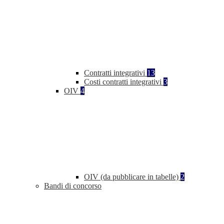
Contratti integrativi
13
Costi contratti integrativi
3
OIV
4
OIV (da pubblicare in tabelle)
2
Bandi di concorso