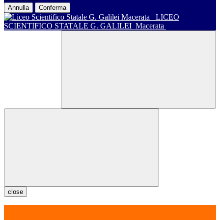
Annulla
Conferma
LICEO
SCIENTIFICO STATALE G. GALILEI
Macerata
close