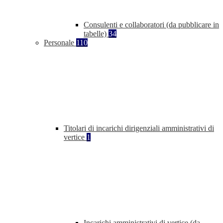
Consulenti e collaboratori (da pubblicare in
tabelle)
34
Personale
110
Titolari di incarichi dirigenziali amministrativi di
vertice
1
Incarichi amministrativi di vertice (da