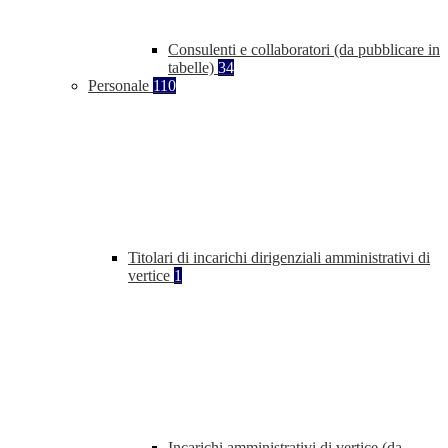
Consulenti e collaboratori (da pubblicare in
tabelle)
34
Personale
110
Titolari di incarichi dirigenziali amministrativi di
vertice
1
Incarichi amministrativi di vertice (da