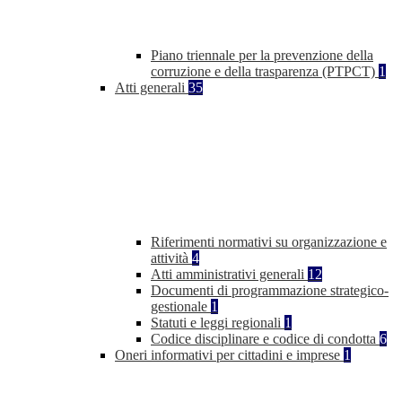
Piano triennale per la prevenzione della
corruzione e della trasparenza (PTPCT)
1
Atti generali
35
Riferimenti normativi su organizzazione e
attività
4
Atti amministrativi generali
12
Documenti di programmazione strategico-
gestionale
1
Statuti e leggi regionali
1
Codice disciplinare e codice di condotta
6
Oneri informativi per cittadini e imprese
1