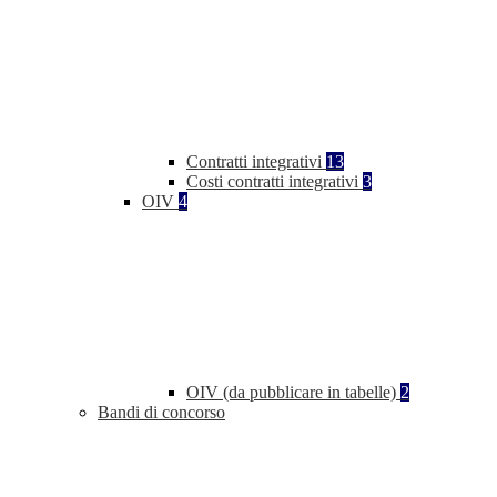
Contratti integrativi
13
Costi contratti integrativi
3
OIV
4
OIV (da pubblicare in tabelle)
2
Bandi di concorso