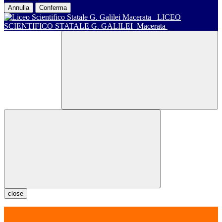
Annulla
Conferma
LICEO
SCIENTIFICO STATALE G. GALILEI
Macerata
close