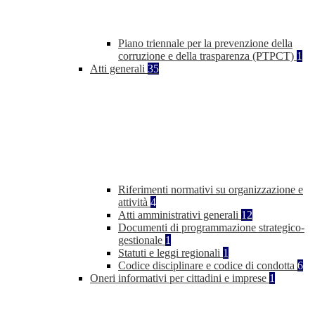
Piano triennale per la prevenzione della
corruzione e della trasparenza (PTPCT)
1
Atti generali
35
Riferimenti normativi su organizzazione e
attività
4
Atti amministrativi generali
12
Documenti di programmazione strategico-
gestionale
1
Statuti e leggi regionali
1
Codice disciplinare e codice di condotta
6
Oneri informativi per cittadini e imprese
1