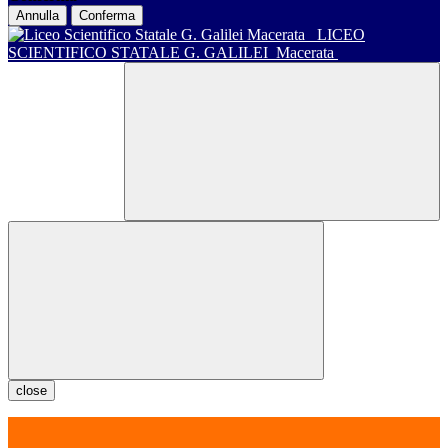
Annulla
Conferma
LICEO
SCIENTIFICO STATALE G. GALILEI
Macerata
close