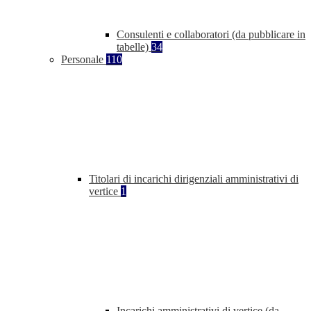
Consulenti e collaboratori (da pubblicare in
tabelle)
34
Personale
110
Titolari di incarichi dirigenziali amministrativi di
vertice
1
Incarichi amministrativi di vertice (da