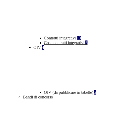
Contratti integrativi
13
Costi contratti integrativi
3
OIV
4
OIV (da pubblicare in tabelle)
2
Bandi di concorso