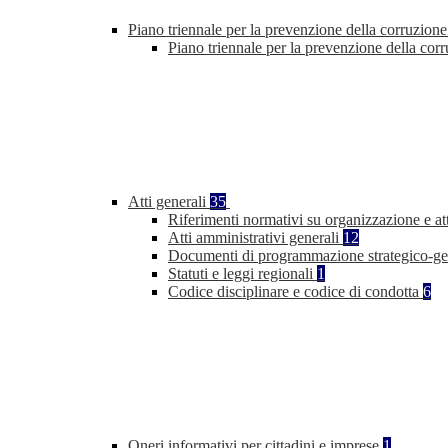
Piano triennale per la prevenzione della corruzione
Piano triennale per la prevenzione della co
Atti generali
35
Riferimenti normativi su organizzazione e at
Atti amministrativi generali
12
Documenti di programmazione strategico-ge
Statuti e leggi regionali
1
Codice disciplinare e codice di condotta
6
Oneri informativi per cittadini e imprese
1