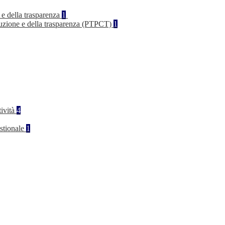
 e della trasparenza
1
rruzione e della trasparenza (PTPCT)
1
tività
4
stionale
1