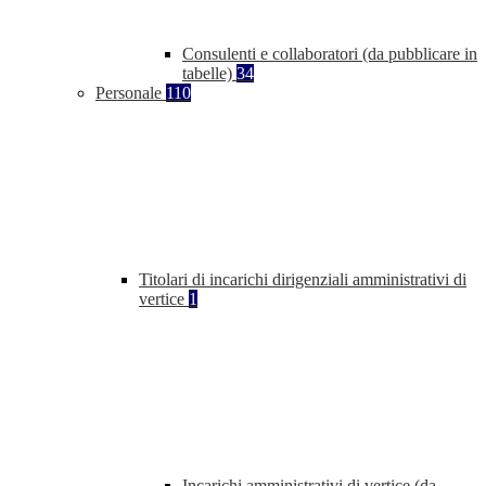
Consulenti e collaboratori (da pubblicare in
tabelle)
34
Personale
110
Titolari di incarichi dirigenziali amministrativi di
vertice
1
Incarichi amministrativi di vertice (da