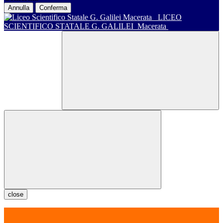
Annulla
Conferma
LICEO
SCIENTIFICO STATALE G. GALILEI
Macerata
close