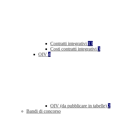
Contratti integrativi
13
Costi contratti integrativi
3
OIV
4
OIV (da pubblicare in tabelle)
2
Bandi di concorso