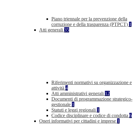
Piano triennale per la prevenzione della
corruzione e della trasparenza (PTPCT)
1
Atti generali
35
Riferimenti normativi su organizzazione e
attività
4
Atti amministrativi generali
12
Documenti di programmazione strategico-
gestionale
1
Statuti e leggi regionali
1
Codice disciplinare e codice di condotta
6
Oneri informativi per cittadini e imprese
1