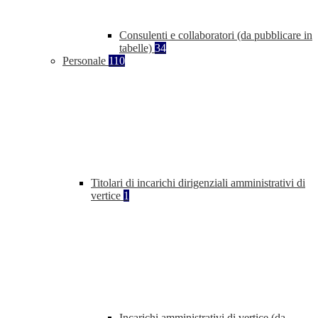
Consulenti e collaboratori (da pubblicare in
tabelle)
34
Personale
110
Titolari di incarichi dirigenziali amministrativi di
vertice
1
Incarichi amministrativi di vertice (da