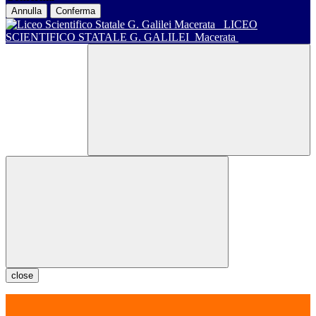
Annulla
Conferma
LICEO
SCIENTIFICO STATALE G. GALILEI
Macerata
close