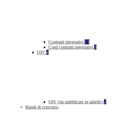
Contratti integrativi
13
Costi contratti integrativi
3
OIV
4
OIV (da pubblicare in tabelle)
2
Bandi di concorso