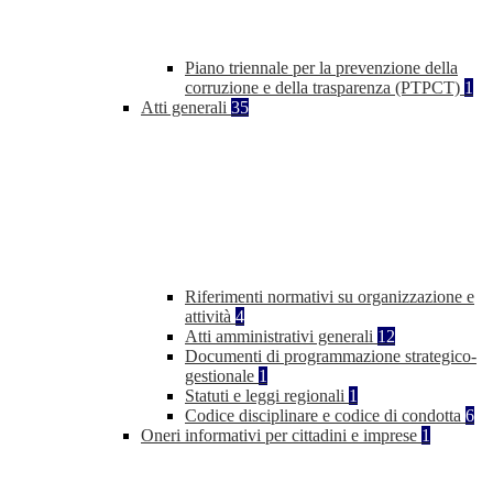
Piano triennale per la prevenzione della
corruzione e della trasparenza (PTPCT)
1
Atti generali
35
Riferimenti normativi su organizzazione e
attività
4
Atti amministrativi generali
12
Documenti di programmazione strategico-
gestionale
1
Statuti e leggi regionali
1
Codice disciplinare e codice di condotta
6
Oneri informativi per cittadini e imprese
1