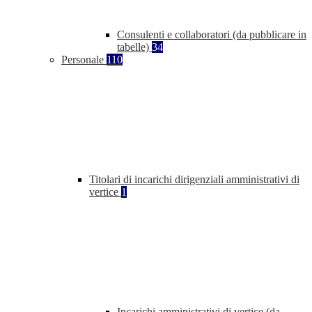
Consulenti e collaboratori (da pubblicare in
tabelle)
34
Personale
110
Titolari di incarichi dirigenziali amministrativi di
vertice
1
Incarichi amministrativi di vertice (da