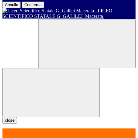
Annulla
Conferma
LICEO
SCIENTIFICO STATALE G. GALILEI
Macerata
close