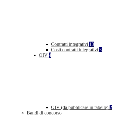
Contratti integrativi
13
Costi contratti integrativi
3
OIV
4
OIV (da pubblicare in tabelle)
2
Bandi di concorso