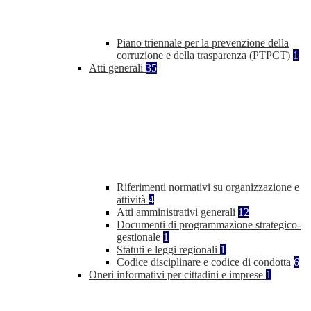
Piano triennale per la prevenzione della
corruzione e della trasparenza (PTPCT)
1
Atti generali
35
Riferimenti normativi su organizzazione e
attività
4
Atti amministrativi generali
12
Documenti di programmazione strategico-
gestionale
1
Statuti e leggi regionali
1
Codice disciplinare e codice di condotta
6
Oneri informativi per cittadini e imprese
1