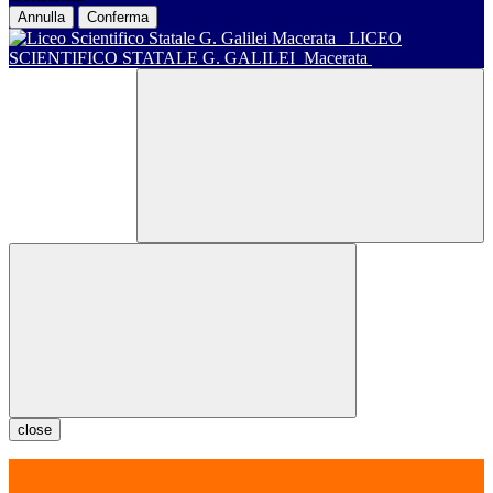
Annulla
Conferma
LICEO
SCIENTIFICO STATALE G. GALILEI
Macerata
close