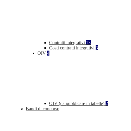
Contratti integrativi
13
Costi contratti integrativi
3
OIV
4
OIV (da pubblicare in tabelle)
2
Bandi di concorso