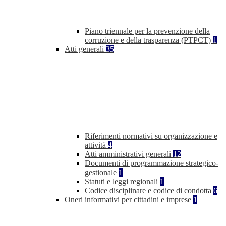
Piano triennale per la prevenzione della
corruzione e della trasparenza (PTPCT)
1
Atti generali
35
Riferimenti normativi su organizzazione e
attività
4
Atti amministrativi generali
12
Documenti di programmazione strategico-
gestionale
1
Statuti e leggi regionali
1
Codice disciplinare e codice di condotta
6
Oneri informativi per cittadini e imprese
1