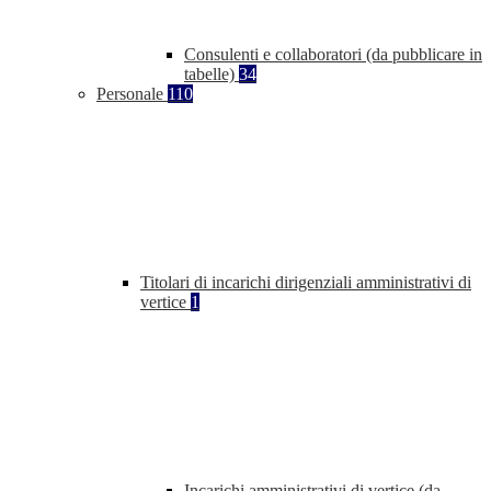
Consulenti e collaboratori (da pubblicare in
tabelle)
34
Personale
110
Titolari di incarichi dirigenziali amministrativi di
vertice
1
Incarichi amministrativi di vertice (da