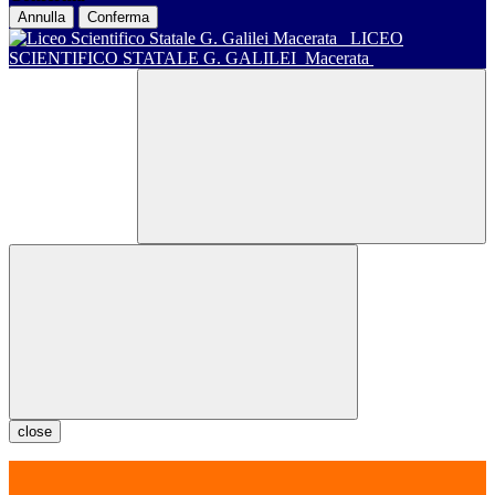
Annulla
Conferma
LICEO
SCIENTIFICO STATALE G. GALILEI
Macerata
close