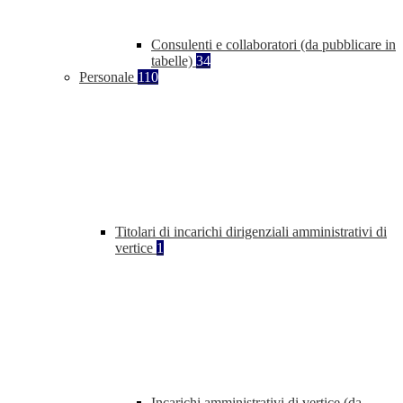
Consulenti e collaboratori (da pubblicare in
tabelle)
34
Personale
110
Titolari di incarichi dirigenziali amministrativi di
vertice
1
Incarichi amministrativi di vertice (da