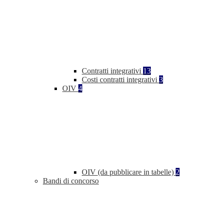
Contratti integrativi
13
Costi contratti integrativi
3
OIV
4
OIV (da pubblicare in tabelle)
2
Bandi di concorso