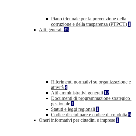
Piano triennale per la prevenzione della
corruzione e della trasparenza (PTPCT)
1
Atti generali
35
Riferimenti normativi su organizzazione e
attività
4
Atti amministrativi generali
12
Documenti di programmazione strategico-
gestionale
1
Statuti e leggi regionali
1
Codice disciplinare e codice di condotta
6
Oneri informativi per cittadini e imprese
1