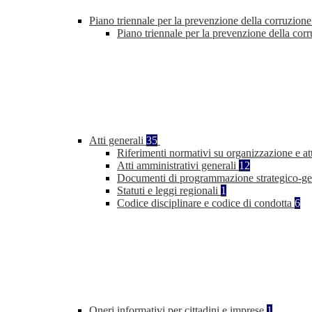
Piano triennale per la prevenzione della corruzione
Piano triennale per la prevenzione della co
Atti generali
35
Riferimenti normativi su organizzazione e at
Atti amministrativi generali
12
Documenti di programmazione strategico-ge
Statuti e leggi regionali
1
Codice disciplinare e codice di condotta
6
Oneri informativi per cittadini e imprese
1