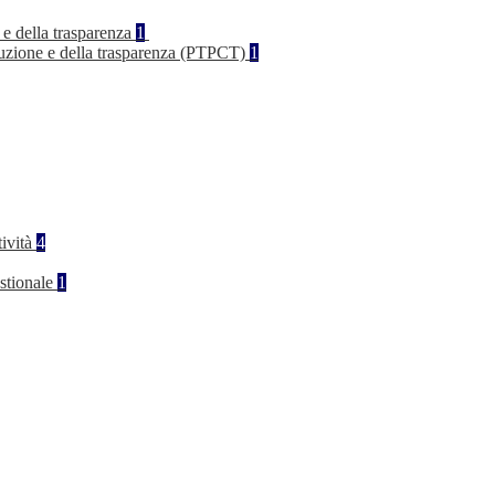
 e della trasparenza
1
rruzione e della trasparenza (PTPCT)
1
tività
4
stionale
1