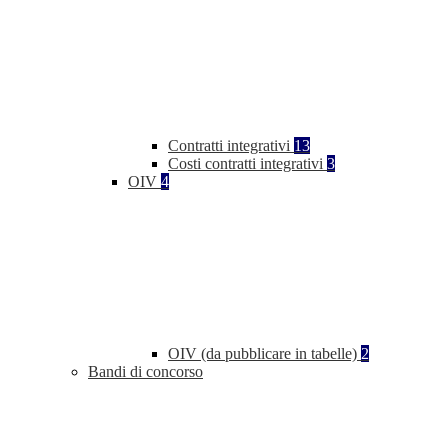
Contratti integrativi
13
Costi contratti integrativi
3
OIV
4
OIV (da pubblicare in tabelle)
2
Bandi di concorso