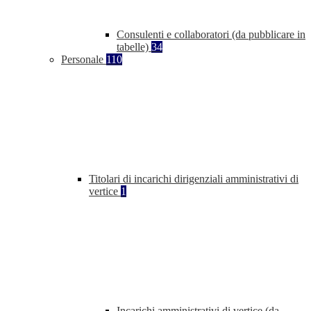
Consulenti e collaboratori (da pubblicare in
tabelle)
34
Personale
110
Titolari di incarichi dirigenziali amministrativi di
vertice
1
Incarichi amministrativi di vertice (da