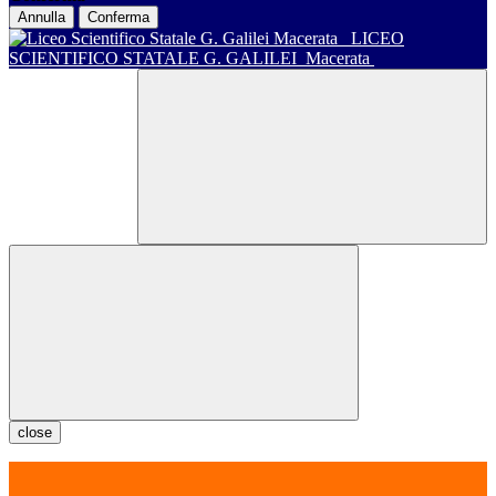
Annulla
Conferma
LICEO
SCIENTIFICO STATALE G. GALILEI
Macerata
close