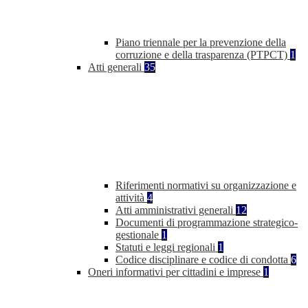
Piano triennale per la prevenzione della
corruzione e della trasparenza (PTPCT)
1
Atti generali
35
Riferimenti normativi su organizzazione e
attività
4
Atti amministrativi generali
12
Documenti di programmazione strategico-
gestionale
1
Statuti e leggi regionali
1
Codice disciplinare e codice di condotta
6
Oneri informativi per cittadini e imprese
1