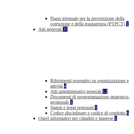
Piano triennale per la prevenzione della
corruzione e della trasparenza (PTPCT)
1
Atti generali
35
Riferimenti normativi su organizzazione e
attività
4
Atti amministrativi generali
12
Documenti di programmazione strategico-
gestionale
1
Statuti e leggi regionali
1
Codice disciplinare e codice di condotta
6
Oneri informativi per cittadini e imprese
1