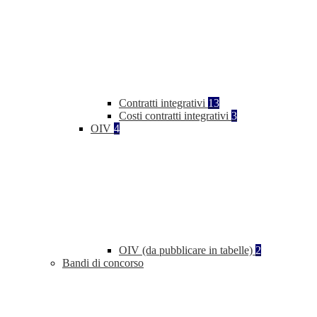
Contratti integrativi
13
Costi contratti integrativi
3
OIV
4
OIV (da pubblicare in tabelle)
2
Bandi di concorso