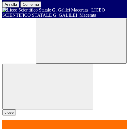
Annulla
Conferma
LICEO
SCIENTIFICO STATALE G. GALILEI
Macerata
close