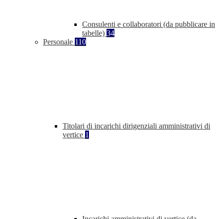
Consulenti e collaboratori (da pubblicare in
tabelle)
34
Personale
110
Titolari di incarichi dirigenziali amministrativi di
vertice
1
Incarichi amministrativi di vertice (da