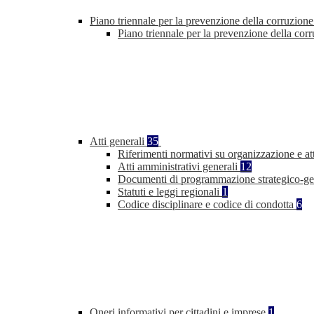
Piano triennale per la prevenzione della corruzione
Piano triennale per la prevenzione della co
Atti generali
35
Riferimenti normativi su organizzazione e at
Atti amministrativi generali
12
Documenti di programmazione strategico-ge
Statuti e leggi regionali
1
Codice disciplinare e codice di condotta
6
Oneri informativi per cittadini e imprese
1