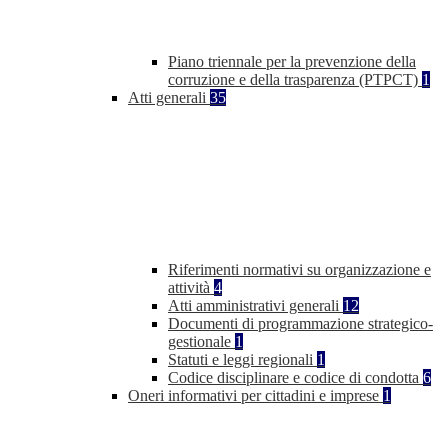
Piano triennale per la prevenzione della
corruzione e della trasparenza (PTPCT)
1
Atti generali
35
Riferimenti normativi su organizzazione e
attività
4
Atti amministrativi generali
12
Documenti di programmazione strategico-
gestionale
1
Statuti e leggi regionali
1
Codice disciplinare e codice di condotta
6
Oneri informativi per cittadini e imprese
1