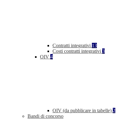
Contratti integrativi
13
Costi contratti integrativi
3
OIV
4
OIV (da pubblicare in tabelle)
2
Bandi di concorso