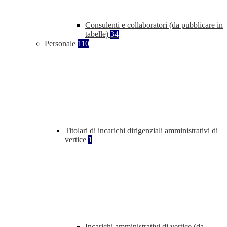
Consulenti e collaboratori (da pubblicare in
tabelle)
34
Personale
110
Titolari di incarichi dirigenziali amministrativi di
vertice
1
Incarichi amministrativi di vertice (da