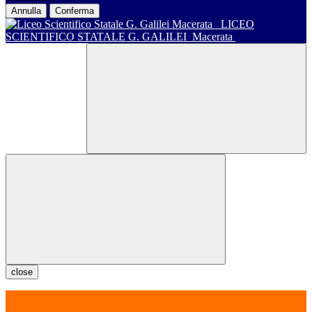
Annulla
Conferma
LICEO
SCIENTIFICO STATALE G. GALILEI
Macerata
close