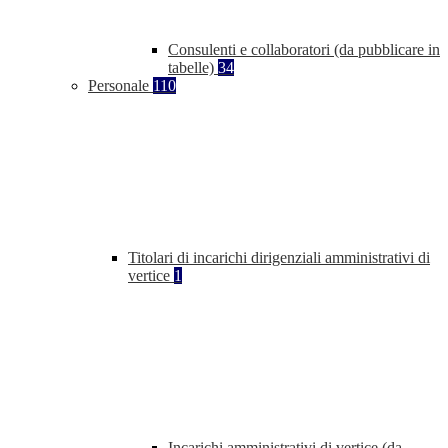
Consulenti e collaboratori (da pubblicare in
tabelle)
34
Personale
110
Titolari di incarichi dirigenziali amministrativi di
vertice
1
Incarichi amministrativi di vertice (da