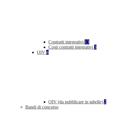
Contratti integrativi
13
Costi contratti integrativi
3
OIV
4
OIV (da pubblicare in tabelle)
2
Bandi di concorso