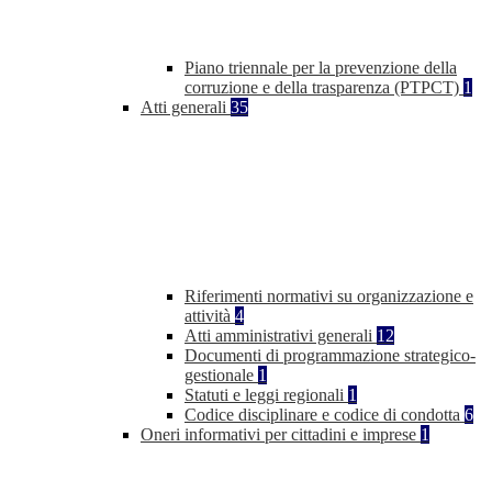
Piano triennale per la prevenzione della
corruzione e della trasparenza (PTPCT)
1
Atti generali
35
Riferimenti normativi su organizzazione e
attività
4
Atti amministrativi generali
12
Documenti di programmazione strategico-
gestionale
1
Statuti e leggi regionali
1
Codice disciplinare e codice di condotta
6
Oneri informativi per cittadini e imprese
1