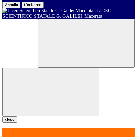
Annulla
Conferma
LICEO
SCIENTIFICO STATALE G. GALILEI
Macerata
close