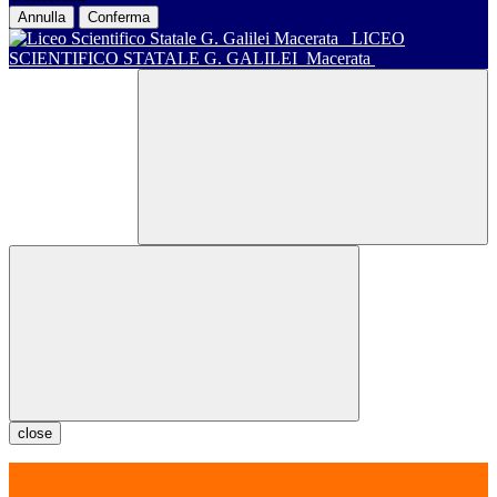
Annulla
Conferma
LICEO
SCIENTIFICO STATALE G. GALILEI
Macerata
close