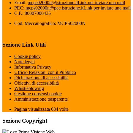
Email:
mcps02000n@istruzione.it
Link per inviare una mail
PEC:
mcps02000n@pec.istruzione.it
Link per inviare una mail
C.F.: 80007000435
Cod. Meccanografico: MCPS02000N
Sezione Link Utili
Cookie policy
Note legali
Informativa Privacy
Ufficio Relazioni con il Pubblico
Dichiarazione di accessibilità
Obiettivi di accessibilità
Whistleblowing
Gestione consensi cookie
Amministrazione trasparente
Pagina visualizzata
684
volte
Sezione Copyright