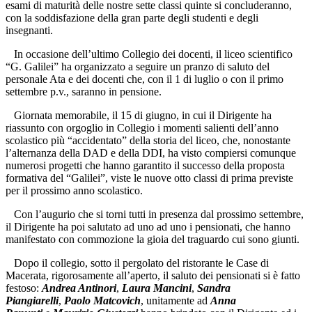
esami di maturità delle nostre sette classi quinte si concluderanno,
con la soddisfazione della gran parte degli studenti e degli
insegnanti.
In occasione dell’ultimo Collegio dei docenti, il liceo scientifico
“G. Galilei” ha organizzato a seguire un pranzo di saluto del
personale Ata e dei docenti che, con il 1 di luglio o con il primo
settembre p.v., saranno in pensione.
Giornata memorabile, il 15 di giugno, in cui il Dirigente ha
riassunto con orgoglio in Collegio i momenti salienti dell’anno
scolastico più “accidentato” della storia del liceo, che, nonostante
l’alternanza della DAD e della DDI, ha visto compiersi comunque
numerosi progetti che hanno garantito il successo della proposta
formativa del “Galilei”, viste le nuove otto classi di prima previste
per il prossimo anno scolastico.
Con l’augurio che si torni tutti in presenza dal prossimo settembre,
il Dirigente ha poi salutato ad uno ad uno i pensionati, che hanno
manifestato con commozione la gioia del traguardo cui sono giunti.
Dopo il collegio, sotto il pergolato del ristorante le Case di
Macerata, rigorosamente all’aperto, il saluto dei pensionati si è fatto
festoso:
Andrea Antinori
,
Laura Mancini
,
Sandra
Piangiarelli
,
Paolo Matcovich
, unitamente ad
Anna