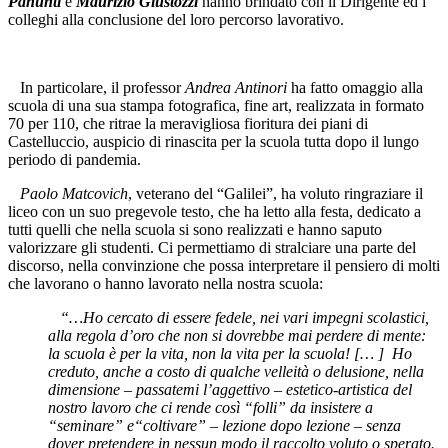
Panunti
e
Maurizio Giustozzi
hanno brindato con il Dirigente ed i
colleghi alla conclusione del loro percorso lavorativo.
In particolare, il professor
Andrea Antinori
ha fatto omaggio alla
scuola di una sua stampa fotografica, fine art, realizzata in formato
70 per 110, che ritrae la meravigliosa fioritura dei piani di
Castelluccio, auspicio di rinascita per la scuola tutta dopo il lungo
periodo di pandemia.
Paolo Matcovich
, veterano del “Galilei”, ha voluto ringraziare il
liceo con un suo pregevole testo, che ha letto alla festa, dedicato a
tutti quelli che nella scuola si sono realizzati e hanno saputo
valorizzare gli studenti. Ci permettiamo di stralciare una parte del
discorso, nella convinzione che possa interpretare il pensiero di molti
che lavorano o hanno lavorato nella nostra scuola:
“…Ho cercato di essere fedele, nei vari impegni scolastici,
alla regola d’oro che non si dovrebbe mai perdere di mente:
la scuola è per la vita, non la vita per la scuola! [… ] Ho
creduto, anche a costo di qualche velleità o delusione, nella
dimensione – passatemi l’aggettivo – estetico-artistica del
nostro lavoro che ci rende così “folli” da insistere a
“seminare” e“coltivare” – lezione dopo lezione – senza
dover pretendere in nessun modo il raccolto voluto o sperato.