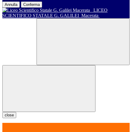
Annulla
Conferma
LICEO
SCIENTIFICO STATALE G. GALILEI
Macerata
close