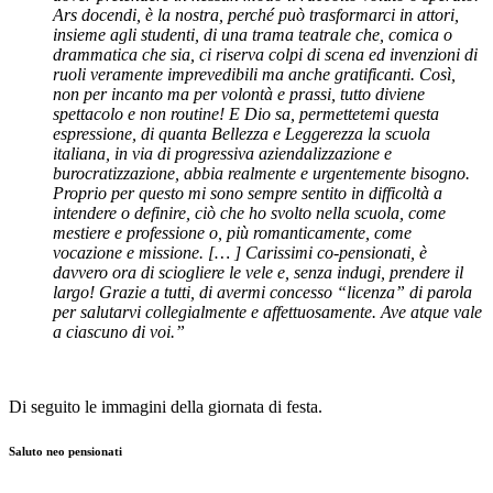
Ars docendi, è la nostra, perché può trasformarci in attori,
insieme agli studenti, di una trama teatrale che, comica o
drammatica che sia, ci riserva colpi di scena ed invenzioni di
ruoli veramente imprevedibili ma anche gratificanti. Così,
non per incanto ma per volontà e prassi, tutto diviene
spettacolo e non routine! E Dio sa, permettetemi questa
espressione, di quanta Bellezza e Leggerezza la scuola
italiana, in via di progressiva aziendalizzazione e
burocratizzazione, abbia realmente e urgentemente bisogno.
Proprio per questo mi sono sempre sentito in difficoltà a
intendere o definire, ciò che ho svolto nella scuola, come
mestiere e professione o, più romanticamente, come
vocazione e missione. [… ] Carissimi co-pensionati, è
davvero ora di sciogliere le vele e, senza indugi, prendere il
largo! Grazie a tutti, di avermi concesso “licenza” di parola
per salutarvi collegialmente e affettuosamente. Ave atque vale
a ciascuno di voi.”
Di seguito le immagini della giornata di festa.
Saluto neo pensionati