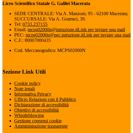
Liceo Scientifico Statale G. Galilei Macerata
SEDE CENTRALE: Via A. Manzoni, 95 - 62100 Macerata;
SUCCURSALE: Via A. Gramsci, 39.
Tel:
0733.237155
Email:
mcps02000n@istruzione.it
Link per inviare una mail
PEC:
mcps02000n@pec.istruzione.it
Link per inviare una mail
C.F.: 80007000435
Cod. Meccanografico: MCPS02000N
Sezione Link Utili
Cookie policy
Note legali
Informativa Privacy
Ufficio Relazioni con il Pubblico
Dichiarazione di accessibilità
Obiettivi di accessibilità
Whistleblowing
Gestione consensi cookie
Amministrazione trasparente