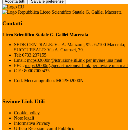
Accetta tutti
Salva le preferenze
Liceo Scientifico Statale G. Galilei Macerata
Contatti
Liceo Scientifico Statale G. Galilei Macerata
SEDE CENTRALE: Via A. Manzoni, 95 - 62100 Macerata;
SUCCURSALE: Via A. Gramsci, 39.
Tel:
0733.237155
Email:
mcps02000n@istruzione.it
Link per inviare una mail
PEC:
mcps02000n@pec.istruzione.it
Link per inviare una mail
C.F.: 80007000435
Cod. Meccanografico: MCPS02000N
Sezione Link Utili
Cookie policy
Note legali
Informativa Privacy
Ufficio Relazioni con il Pubblico