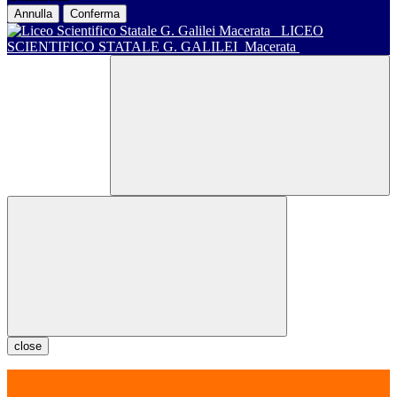
Annulla
Conferma
LICEO
SCIENTIFICO STATALE G. GALILEI
Macerata
close