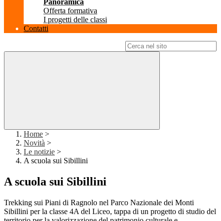
Panoramica
Offerta formativa
I progetti delle classi
Contatti
Campo di ricerca per le pagine del sito
Home
>
Novità
>
Le notizie
>
A scuola sui Sibillini
A scuola sui Sibillini
Trekking sui Piani di Ragnolo nel Parco Nazionale dei Monti
Sibillini per la classe 4A del Liceo, tappa di un progetto di studio del
territorio per la valorizzazione del patrimonio culturale e