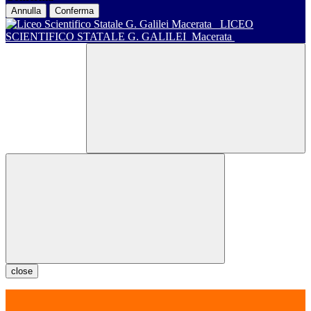
Annulla
Conferma
LICEO
SCIENTIFICO STATALE G. GALILEI
Macerata
close