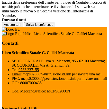
traccia delle preferenze dell'utente per i video di Youtube incorporati
nei siti; può anche determinare se il visitatore del sito web sta
utilizzando la nuova o la vecchia versione dell'interfaccia di
Youtube.
Durata:
6 mesi
Accetta tutti
Salva le preferenze
Liceo Scientifico Statale G. Galilei Macerata
Contatti
Liceo Scientifico Statale G. Galilei Macerata
SEDE CENTRALE: Via A. Manzoni, 95 - 62100 Macerata;
SUCCURSALE: Via A. Gramsci, 39.
Tel:
0733.237155
Email:
mcps02000n@istruzione.it
Link per inviare una mail
PEC:
mcps02000n@pec.istruzione.it
Link per inviare una mail
C.F.: 80007000435
Cod. Meccanografico: MCPS02000N
Sezione Link Utili