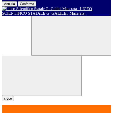
Annulla
Conferma
LICEO
SCIENTIFICO STATALE G. GALILEI
Macerata
close