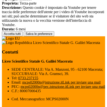
Proprieta:
Terza-parte
Descrizione:
Questo cookie è impostato da Youtube per tenere
traccia delle preferenze dell'utente per i video di Youtube incorporati
nei siti; può anche determinare se il visitatore del sito web sta
utilizzando la nuova o la vecchia versione dell'interfaccia di
Youtube.
Durata:
6 mesi
Accetta tutti
Salva le preferenze
Liceo Scientifico Statale G. Galilei Macerata
Contatti
Liceo Scientifico Statale G. Galilei Macerata
SEDE CENTRALE: Via A. Manzoni, 95 - 62100 Macerata;
SUCCURSALE: Via A. Gramsci, 39.
Tel:
0733.237155
Email:
mcps02000n@istruzione.it
Link per inviare una mail
PEC:
mcps02000n@pec.istruzione.it
Link per inviare una mail
C.F.: 80007000435
Cod. Meccanografico: MCPS02000N