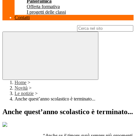
Panoramica
Offerta formativa
I progetti delle classi
Contatti
Campo di ricerca per le pagine del sito
Home
>
Novità
>
Le notizie
>
Anche quest’anno scolastico è terminato...
Anche quest’anno scolastico è terminato...
“Anche se il timore avrà sempre più argomenti,