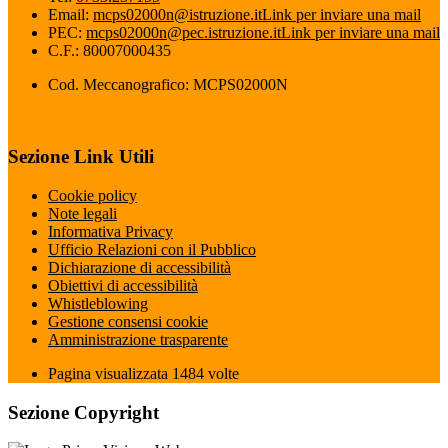
Email:
mcps02000n@istruzione.it
Link per inviare una mail
PEC:
mcps02000n@pec.istruzione.it
Link per inviare una mail
C.F.: 80007000435
Cod. Meccanografico: MCPS02000N
Sezione Link Utili
Cookie policy
Note legali
Informativa Privacy
Ufficio Relazioni con il Pubblico
Dichiarazione di accessibilità
Obiettivi di accessibilità
Whistleblowing
Gestione consensi cookie
Amministrazione trasparente
Pagina visualizzata
1484
volte
Sezione Copyright