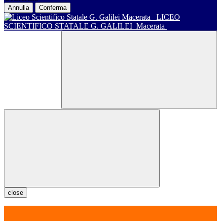
Annulla
Conferma
LICEO
SCIENTIFICO STATALE G. GALILEI
Macerata
close