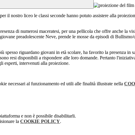
er il nostro liceo le classi seconde hanno potuto assistere alla proiezion
la presenza di numerosi maceratesi, per una pellicola che offre anche la vi
 la giovane preadolescente Neve, prende le mosse da episodi di Bullismo/
ù spesso riguardano giovani in età scolare, ha favorito la presenza in sa
 sono resi disponibili a rispondere alle loro domande. Pertanto l'iniziativ
 esperti, intervenuti alla proiezione.
kie necessari al funzionamento ed utili alle finalità illustrate nella
COO
attaforma e non è possibile disabilitarli.
isionare la
COOKIE POLICY
.