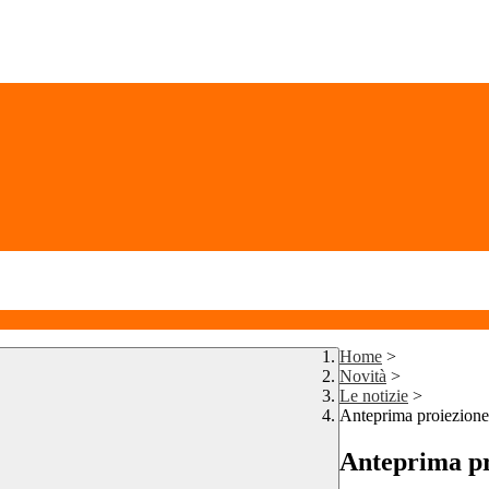
Home
>
Novità
>
Le notizie
>
Anteprima proiezione
Anteprima pr