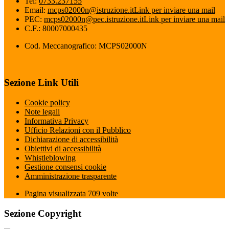
Tel:
0733.237155
Email:
mcps02000n@istruzione.it
Link per inviare una mail
PEC:
mcps02000n@pec.istruzione.it
Link per inviare una mail
C.F.: 80007000435
Cod. Meccanografico: MCPS02000N
Sezione Link Utili
Cookie policy
Note legali
Informativa Privacy
Ufficio Relazioni con il Pubblico
Dichiarazione di accessibilità
Obiettivi di accessibilità
Whistleblowing
Gestione consensi cookie
Amministrazione trasparente
Pagina visualizzata
709
volte
Sezione Copyright