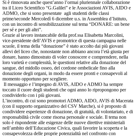
Si è rinnovata anche quest’anno l’ormai pluriennale collaborazione
tra il Liceo Scientifico “G.Galilei” e le Associazioni AVIS, AIDO e
ADMO, che si sono presentate agli studenti delle classi
prime/seconde Mercoledì 6 dicembre u.s. in Assemblea d’Istituto,
con un incontro di sensibilizzazione sul tema “DONARE: un bene
per sé e per gli altri”.
Grazie al lavoro instancabile della prof.ssa Elisabetta Marcolini,
vice-presidente dell’AVIS e promotrice di questa campagna nelle
scuole, il tema della “donazione” è stato accolto dai più giovani
allevi del liceo che, nonostante non abbiano ancora l’età giusta per
donare, hanno dimostrato di voler conoscere e comprendere, nella
loro varietà e complessità, le questioni relative alla donazione del
sangue, del midollo osseo, del cordone ombelicale fino alla
donazione degli organi, in modo da essere pronti e consapevoli al
momento opportuno per scegliere.
Il messaggio e l’impegno di AVIS, AIDO e ADMO ha sempre
toccato il cuore degli studenti che ogni anno lo ripropongono per
condividerlo con i più giovani.
L’incontro, di cui sono promotori ADMO, AIDO, AVIS di Macerata
(con il supporto organizzativo del CSV Marche), si è proposto di
condividere esperienze di donazione, di gratuità, di volontariato, e di
responsabilità civile come risorsa personale e sociale. Il tema non
solo è rispondente alle esigenze delle nuove direttive ministeriali
nell’ambito dell’Educazione Civica, quali favorire la scoperta e la
consapevolezza delle proprie potenzialità nel confronto con