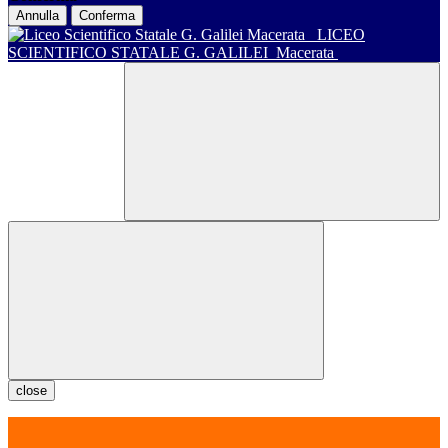
Annulla
Conferma
LICEO
SCIENTIFICO STATALE G. GALILEI
Macerata
close