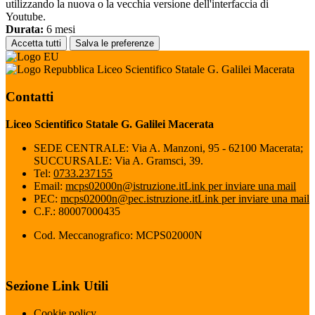
utilizzando la nuova o la vecchia versione dell'interfaccia di
Youtube.
Durata:
6 mesi
Accetta tutti
Salva le preferenze
Liceo Scientifico Statale G. Galilei Macerata
Contatti
Liceo Scientifico Statale G. Galilei Macerata
SEDE CENTRALE: Via A. Manzoni, 95 - 62100 Macerata;
SUCCURSALE: Via A. Gramsci, 39.
Tel:
0733.237155
Email:
mcps02000n@istruzione.it
Link per inviare una mail
PEC:
mcps02000n@pec.istruzione.it
Link per inviare una mail
C.F.: 80007000435
Cod. Meccanografico: MCPS02000N
Sezione Link Utili
Cookie policy