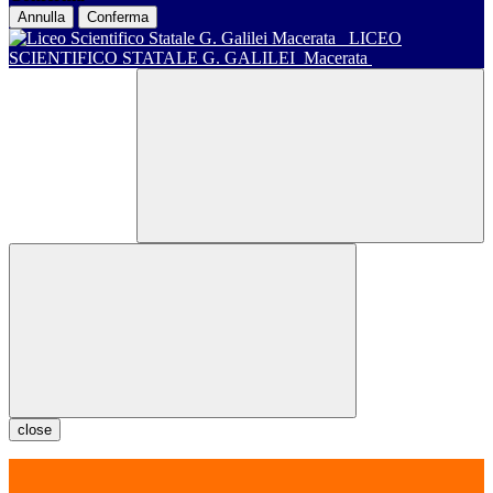
Annulla
Conferma
LICEO
SCIENTIFICO STATALE G. GALILEI
Macerata
close