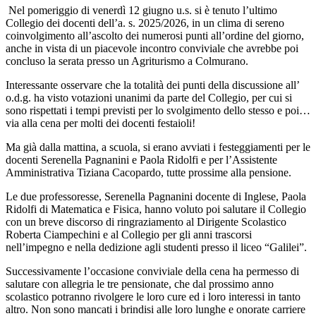
Nel pomeriggio di venerdì
12 giugno u.s. si è tenuto l’ultimo
Collegio dei docenti dell’a. s. 2025/2026, in un clima di sereno
coinvolgimento all’ascolto dei numerosi punti all’ordine del giorno,
anche in vista di un piacevole incontro conviviale che avrebbe poi
concluso la serata presso un Agriturismo
a
Colmurano.
Interessante osservare che la totalità dei punti della discussione all’
o.d.g. ha visto votazioni unanimi da parte del Collegio, per cui si
sono rispettati i tempi previsti per lo svolgimento dello stesso e poi…
via alla cena per molti dei docenti festaioli!
Ma già dalla mattina, a scuola, si erano avviati i festeggiamenti per le
docenti Serenella Pagnanini e Paola Ridolfi e per l’Assistente
Amministrativa Tiziana Cacopardo, tutte prossime alla pensione.
Le due professoresse, Serenella Pagnanini docente di Inglese, Paola
Ridolfi di Matematica e Fisica, hanno voluto poi salutare il Collegio
con un breve discorso di ringraziamento al Dirigente Scolastico
Roberta Ciampechini e al Collegio per gli anni trascorsi
nell’impegno e nella dedizione agli studenti presso il liceo “Galilei”.
Successivamente l’occasione conviviale della cena ha permesso di
salutare con allegria le tre pensionate, che dal prossimo anno
scolastico potranno rivolgere le loro cure ed i loro interessi in tanto
altro. Non sono mancati i brindisi alle loro lunghe e onorate carriere