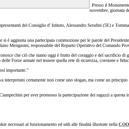
Presso il Monumento ai
novembre, giornata de
rappresentanti del Consiglio d' Istituto, Alessandro Serafini (5E) e Tomm
te si è aggiunta una partecipata commozione per le parole del Presidente
iliano Mengasini, responsabile del Reparto Operativo del Comando Prov
riconosce che ciò che siamo oggi è frutto del coraggio e del sacrificio di
o delle Forze armate nel tessere quella rete di sicurezza, coesione e fiduc
così importante
.”
va interpretato certamente non come uno slogan, ma come un principio c
 Ciampechini per aver promosso la partecipazione dei ragazzi a questa ini
kie necessari al funzionamento ed utili alle finalità illustrate nella
COO