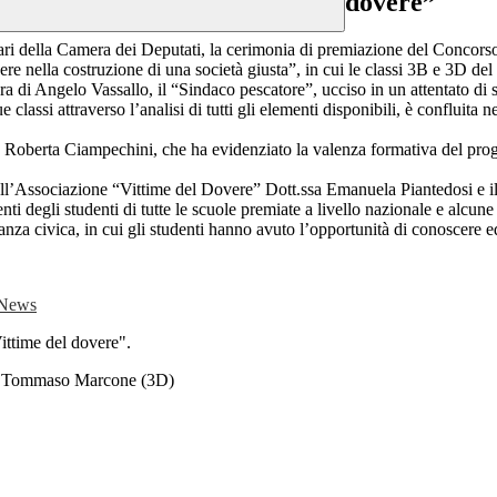
dovere”
ri della Camera dei Deputati, la cerimonia di premiazione del Concorso 
overe nella costruzione di una società giusta”, in cui le classi 3B e 3D d
a di Angelo Vassallo, il “Sindaco pescatore”, ucciso in un attentato di s
ue classi attraverso l’analisi di tutti gli elementi disponibili, è confluit
o Roberta Ciampechini, che ha evidenziato la valenza formativa del prog
ente dell’Associazione “Vittime del Dovere” Dott.ssa Emanuela Piantedosi 
i degli studenti di tutte le scuole premiate a livello nazionale e alcune 
za civica, in cui gli studenti hanno avuto l’opportunità di conoscere ed 
 News
ittime del dovere".
B) e Tommaso Marcone (3D)