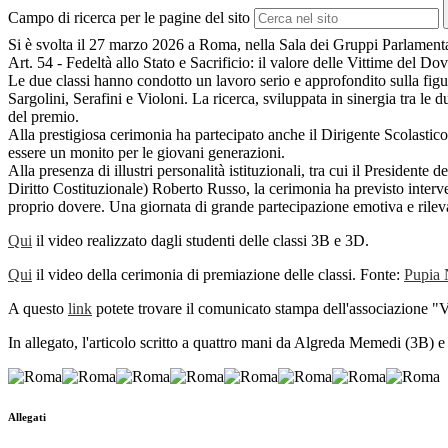
Campo di ricerca per le pagine del sito
Si è svolta il 27 marzo 2026 a Roma, nella Sala dei Gruppi Parlamenta
Art. 54 - Fedeltà allo Stato e Sacrificio: il valore delle Vittime del D
Le due classi hanno condotto un lavoro serio e approfondito sulla figur
Sargolini, Serafini e Violoni. La ricerca, sviluppata in sinergia tra le d
del premio.
Alla prestigiosa cerimonia ha partecipato anche il Dirigente Scolastic
essere un monito per le giovani generazioni.
Alla presenza di illustri personalità istituzionali, tra cui il Presid
Diritto Costituzionale) Roberto Russo, la cerimonia ha previsto intervent
proprio dovere. Una giornata di grande partecipazione emotiva e rilevan
Qui
il video realizzato dagli studenti delle classi 3B e 3D.
Qui
il video della cerimonia di premiazione delle classi. Fonte:
Pupia
A questo
link
potete trovare il comunicato stampa dell'associazione "V
In allegato, l'articolo scritto a quattro mani da Algreda Memedi (3
Allegati