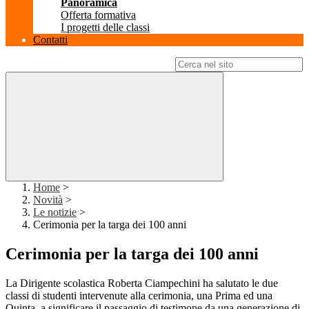
Panoramica
Offerta formativa
I progetti delle classi
Contatti
Campo di ricerca per le pagine del sito
Home
>
Novità
>
Le notizie
>
Cerimonia per la targa dei 100 anni
Cerimonia per la targa dei 100 anni
La Dirigente scolastica Roberta Ciampechini ha salutato le due
classi di studenti intervenute alla cerimonia, una Prima ed una
Quinta, a significare il passaggio di testimone da una generazione di