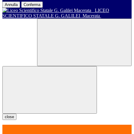
Annulla
Conferma
LICEO
SCIENTIFICO STATALE G. GALILEI
Macerata
close