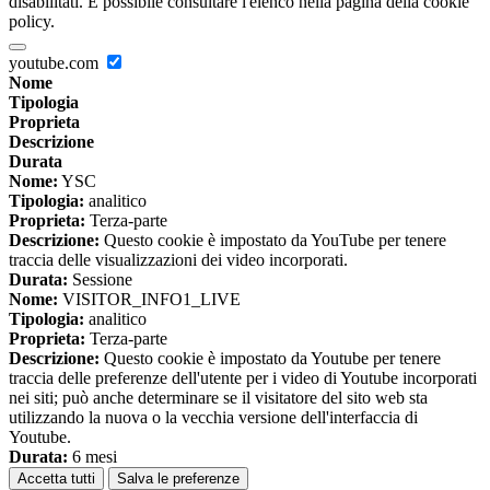
disabilitati. È possibile consultare l'elenco nella pagina della cookie
policy.
youtube.com
Nome
Tipologia
Proprieta
Descrizione
Durata
Nome:
YSC
Tipologia:
analitico
Proprieta:
Terza-parte
Descrizione:
Questo cookie è impostato da YouTube per tenere
traccia delle visualizzazioni dei video incorporati.
Durata:
Sessione
Nome:
VISITOR_INFO1_LIVE
Tipologia:
analitico
Proprieta:
Terza-parte
Descrizione:
Questo cookie è impostato da Youtube per tenere
traccia delle preferenze dell'utente per i video di Youtube incorporati
nei siti; può anche determinare se il visitatore del sito web sta
utilizzando la nuova o la vecchia versione dell'interfaccia di
Youtube.
Durata:
6 mesi
Accetta tutti
Salva le preferenze