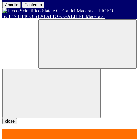
Annulla
Conferma
LICEO
SCIENTIFICO STATALE G. GALILEI
Macerata
close