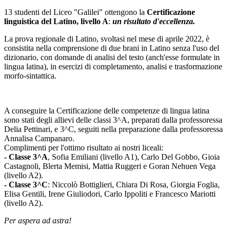
13 studenti del Liceo "Galilei" ottengono la
Certificazione
linguistica del Latino, livello A
:
un risultato d'eccellenza.
La prova regionale di Latino, svoltasi nel mese di aprile 2022, è
consistita nella comprensione di due brani in Latino senza l'uso del
dizionario, con domande di analisi del testo (anch'esse formulate in
lingua latina), in esercizi di completamento, analisi e trasformazione
morfo-sintattica.
A conseguire la Certificazione delle competenze di lingua latina
sono stati degli allievi delle classi 3^A, preparati dalla professoressa
Delia Pettinari, e 3^C, seguiti nella preparazione dalla professoressa
Annalisa Campanaro.
Complimenti per l'ottimo risultato ai nostri liceali:
- Classe 3^A
, Sofia Emiliani (livello A1), Carlo Del Gobbo, Gioia
Castagnoli, Blerta Memisi, Mattia Ruggeri e Goran Nehuen Vega
(livello A2).
- Classe 3^C
: Niccolò Bottiglieri, Chiara Di Rosa, Giorgia Foglia,
Elisa Gentili, Irene Giuliodori, Carlo Ippoliti e Francesco Mariotti
(livello A2).
Per aspera ad astra!