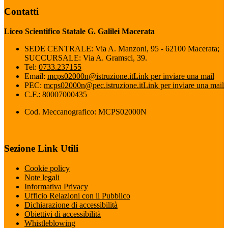
Contatti
Liceo Scientifico Statale G. Galilei Macerata
SEDE CENTRALE: Via A. Manzoni, 95 - 62100 Macerata;
SUCCURSALE: Via A. Gramsci, 39.
Tel:
0733.237155
Email:
mcps02000n@istruzione.it
Link per inviare una mail
PEC:
mcps02000n@pec.istruzione.it
Link per inviare una mail
C.F.: 80007000435
Cod. Meccanografico: MCPS02000N
Sezione Link Utili
Cookie policy
Note legali
Informativa Privacy
Ufficio Relazioni con il Pubblico
Dichiarazione di accessibilità
Obiettivi di accessibilità
Whistleblowing