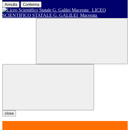
Annulla
Conferma
LICEO
SCIENTIFICO STATALE G. GALILEI
Macerata
close