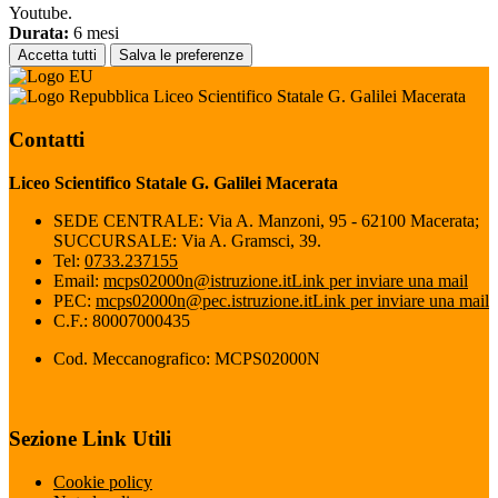
Youtube.
Durata:
6 mesi
Accetta tutti
Salva le preferenze
Liceo Scientifico Statale G. Galilei Macerata
Contatti
Liceo Scientifico Statale G. Galilei Macerata
SEDE CENTRALE: Via A. Manzoni, 95 - 62100 Macerata;
SUCCURSALE: Via A. Gramsci, 39.
Tel:
0733.237155
Email:
mcps02000n@istruzione.it
Link per inviare una mail
PEC:
mcps02000n@pec.istruzione.it
Link per inviare una mail
C.F.: 80007000435
Cod. Meccanografico: MCPS02000N
Sezione Link Utili
Cookie policy