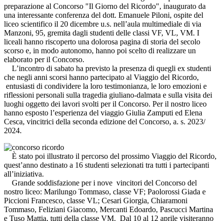
preparazione al Concorso "Il Giorno del Ricordo", inaugurato da
una interessante conferenza del dott. Emanuele Piloni, ospite del
liceo scientifico il 20 dicembre u.s. nell’aula multimediale di via
Manzoni, 95, gremita dagli studenti delle classi VF, VL, VM. I
liceali hanno riscoperto una dolorosa pagina di storia del secolo
scorso e, in modo autonomo, hanno poi scelto di realizzare un
elaborato per il Concorso.
L’incontro di sabato ha previsto la presenza di quegli ex studenti
che negli anni scorsi hanno partecipato al Viaggio del Ricordo,
entusiasti di condividere la loro testimonianza, le loro emozioni e
riflessioni personali sulla tragedia giuliano-dalmata e sulla visita dei
luoghi oggetto dei lavori svolti per il Concorso. Per il nostro liceo
hanno esposto l’esperienza del viaggio Giulia Zamputi ed Elena
Cesca, vincitrici della seconda edizione del Concorso, a. s. 2023/
2024.
È stato poi illustrato il percorso del prossimo Viaggio del Ricordo,
quest’anno destinato a 16 studenti selezionati tra tutti i partecipanti
all’iniziativa.
Grande soddisfazione per i nove vincitori del Concorso del
nostro liceo: Marilungo Tommaso, classe VF; Paolorossi Giada e
Piccioni Francesco, classe VL; Cesari Giorgia, Chiaramoni
Tommaso, Feliziani Giacomo, Mercanti Edoardo, Pascucci Martina
e Tuso Mattia, tutti della classe VM. Dal 10 al 12 aprile visiteranno