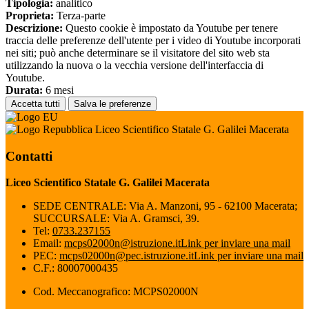
Tipologia:
analitico
Proprieta:
Terza-parte
Descrizione:
Questo cookie è impostato da Youtube per tenere
traccia delle preferenze dell'utente per i video di Youtube incorporati
nei siti; può anche determinare se il visitatore del sito web sta
utilizzando la nuova o la vecchia versione dell'interfaccia di
Youtube.
Durata:
6 mesi
Accetta tutti
Salva le preferenze
Liceo Scientifico Statale G. Galilei Macerata
Contatti
Liceo Scientifico Statale G. Galilei Macerata
SEDE CENTRALE: Via A. Manzoni, 95 - 62100 Macerata;
SUCCURSALE: Via A. Gramsci, 39.
Tel:
0733.237155
Email:
mcps02000n@istruzione.it
Link per inviare una mail
PEC:
mcps02000n@pec.istruzione.it
Link per inviare una mail
C.F.: 80007000435
Cod. Meccanografico: MCPS02000N