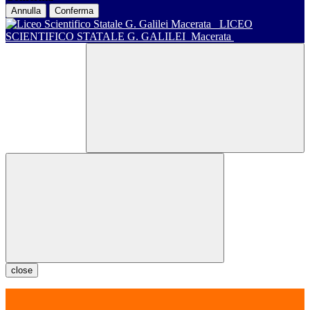
Annulla
Conferma
LICEO
SCIENTIFICO STATALE G. GALILEI
Macerata
close