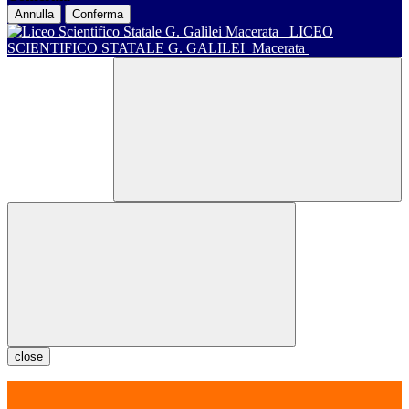
Annulla
Conferma
LICEO
SCIENTIFICO STATALE G. GALILEI
Macerata
close