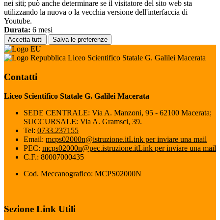
nei siti; può anche determinare se il visitatore del sito web sta
utilizzando la nuova o la vecchia versione dell'interfaccia di
Youtube.
Durata:
6 mesi
Accetta tutti
Salva le preferenze
Liceo Scientifico Statale G. Galilei Macerata
Contatti
Liceo Scientifico Statale G. Galilei Macerata
SEDE CENTRALE: Via A. Manzoni, 95 - 62100 Macerata;
SUCCURSALE: Via A. Gramsci, 39.
Tel:
0733.237155
Email:
mcps02000n@istruzione.it
Link per inviare una mail
PEC:
mcps02000n@pec.istruzione.it
Link per inviare una mail
C.F.: 80007000435
Cod. Meccanografico: MCPS02000N
Sezione Link Utili