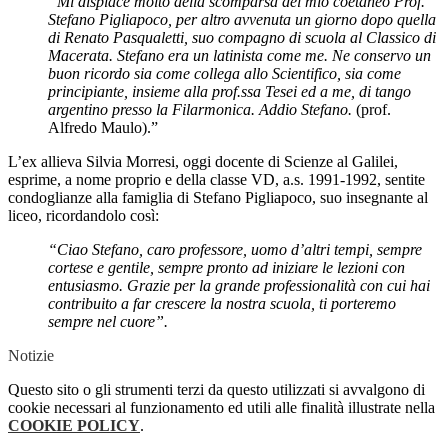
“Mi dispiace molto della scomparsa del mio coetaneo Prof.
Stefano Pigliapoco, per altro avvenuta un giorno dopo quella
di Renato Pasqualetti, suo compagno di scuola al Classico di
Macerata. Stefano era un latinista come me. Ne conservo un
buon ricordo sia come collega allo Scientifico, sia come
principiante, insieme alla prof.ssa Tesei ed a me, di tango
argentino presso la Filarmonica. Addio Stefano.
(prof.
Alfredo Maulo).”
L’ex allieva Silvia Morresi, oggi docente di Scienze al Galilei,
esprime, a nome proprio e della classe VD, a.s. 1991-1992, sentite
condoglianze alla famiglia di Stefano Pigliapoco, suo insegnante al
liceo, ricordandolo così:
“Ciao Stefano, caro professore, uomo d’altri tempi, sempre
cortese e gentile, sempre pronto ad iniziare le lezioni con
entusiasmo. Grazie per la grande professionalità con cui hai
contribuito a far crescere la nostra scuola, ti porteremo
sempre nel cuore”.
Notizie
Questo sito o gli strumenti terzi da questo utilizzati si avvalgono di
cookie necessari al funzionamento ed utili alle finalità illustrate nella
COOKIE POLICY
.