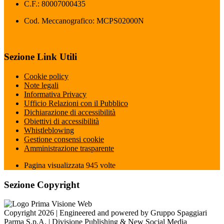
C.F.: 80007000435
Cod. Meccanografico: MCPS02000N
Sezione Link Utili
Cookie policy
Note legali
Informativa Privacy
Ufficio Relazioni con il Pubblico
Dichiarazione di accessibilità
Obiettivi di accessibilità
Whistleblowing
Gestione consensi cookie
Amministrazione trasparente
Pagina visualizzata
945
volte
Sezione Copyright
Copyright 2026 | Engineered and powered by Gruppo Spaggiari
Parma S.p.A. | Divisione Publishing & New Social Media