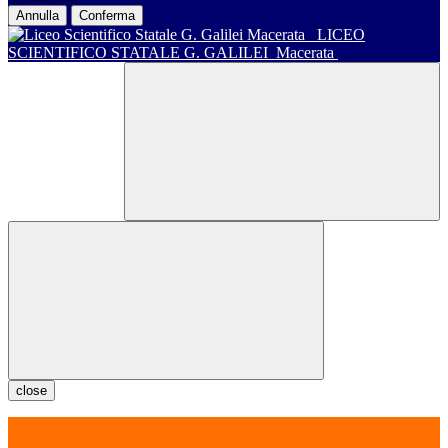
Annulla
Conferma
LICEO
SCIENTIFICO STATALE G. GALILEI
Macerata
close