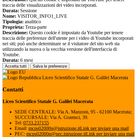
traccia delle visualizzazioni dei video incorporati.
Durata:
Sessione
Nome:
VISITOR_INFO1_LIVE
Tipologia:
analitico
Proprieta:
Terza-parte
Descrizione:
Questo cookie è impostato da Youtube per tenere
traccia delle preferenze dell'utente per i video di Youtube incorporati
nei siti; può anche determinare se il visitatore del sito web sta
utilizzando la nuova o la vecchia versione dell'interfaccia di
Youtube.
Durata:
6 mesi
Accetta tutti
Salva le preferenze
Liceo Scientifico Statale G. Galilei Macerata
Contatti
Liceo Scientifico Statale G. Galilei Macerata
SEDE CENTRALE: Via A. Manzoni, 95 - 62100 Macerata;
SUCCURSALE: Via A. Gramsci, 39.
Tel:
0733.237155
Email:
mcps02000n@istruzione.it
Link per inviare una mail
PEC:
mcps02000n@pec.istruzione.it
Link per inviare una mail