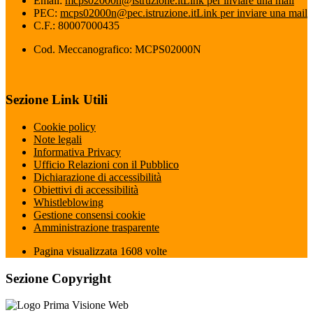
Email:
mcps02000n@istruzione.it
Link per inviare una mail
PEC:
mcps02000n@pec.istruzione.it
Link per inviare una mail
C.F.: 80007000435
Cod. Meccanografico: MCPS02000N
Sezione Link Utili
Cookie policy
Note legali
Informativa Privacy
Ufficio Relazioni con il Pubblico
Dichiarazione di accessibilità
Obiettivi di accessibilità
Whistleblowing
Gestione consensi cookie
Amministrazione trasparente
Pagina visualizzata
1608
volte
Sezione Copyright