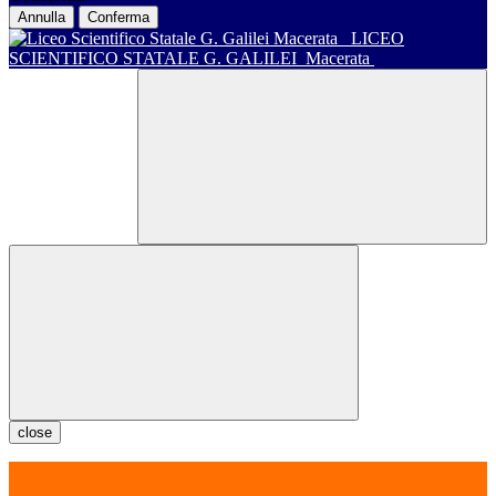
Annulla
Conferma
LICEO
SCIENTIFICO STATALE G. GALILEI
Macerata
close