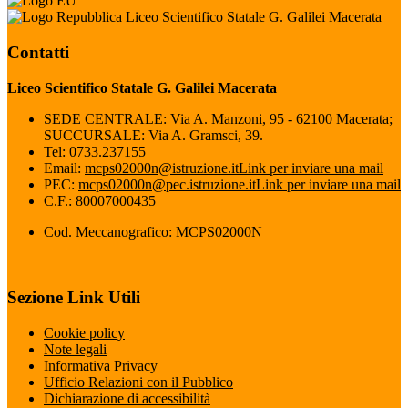
Liceo Scientifico Statale G. Galilei Macerata
Contatti
Liceo Scientifico Statale G. Galilei Macerata
SEDE CENTRALE: Via A. Manzoni, 95 - 62100 Macerata;
SUCCURSALE: Via A. Gramsci, 39.
Tel:
0733.237155
Email:
mcps02000n@istruzione.it
Link per inviare una mail
PEC:
mcps02000n@pec.istruzione.it
Link per inviare una mail
C.F.: 80007000435
Cod. Meccanografico: MCPS02000N
Sezione Link Utili
Cookie policy
Note legali
Informativa Privacy
Ufficio Relazioni con il Pubblico
Dichiarazione di accessibilità