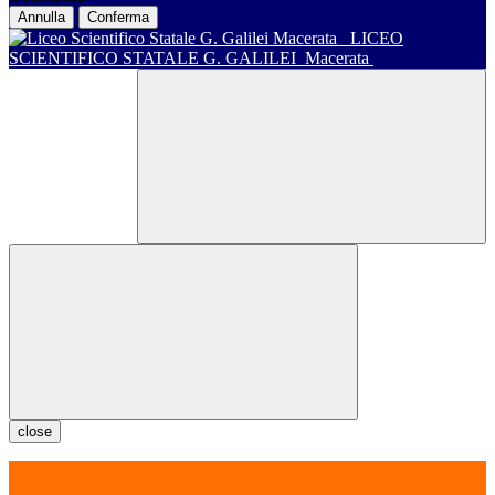
Annulla
Conferma
LICEO
SCIENTIFICO STATALE G. GALILEI
Macerata
close