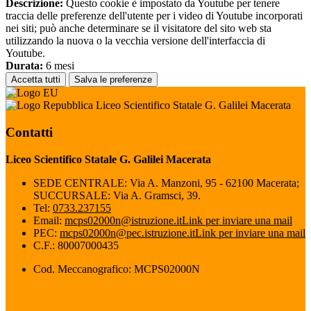
Descrizione:
Questo cookie è impostato da Youtube per tenere
traccia delle preferenze dell'utente per i video di Youtube incorporati
nei siti; può anche determinare se il visitatore del sito web sta
utilizzando la nuova o la vecchia versione dell'interfaccia di
Youtube.
Durata:
6 mesi
Accetta tutti
Salva le preferenze
Liceo Scientifico Statale G. Galilei Macerata
Contatti
Liceo Scientifico Statale G. Galilei Macerata
SEDE CENTRALE: Via A. Manzoni, 95 - 62100 Macerata;
SUCCURSALE: Via A. Gramsci, 39.
Tel:
0733.237155
Email:
mcps02000n@istruzione.it
Link per inviare una mail
PEC:
mcps02000n@pec.istruzione.it
Link per inviare una mail
C.F.: 80007000435
Cod. Meccanografico: MCPS02000N