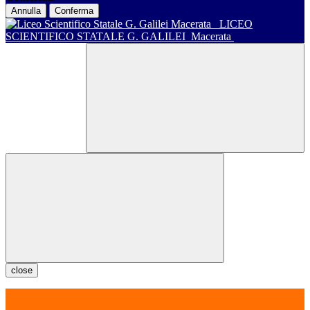
Annulla
Conferma
LICEO
SCIENTIFICO STATALE G. GALILEI
Macerata
close