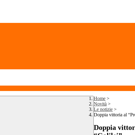
Home
>
Novità
>
Le notizie
>
Doppia vittoria al “P
Doppia vittor