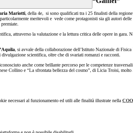
“Galilei”
ria Mariotti
, della 4e, si sono qualificati tra i 25 finalisti della re
particolarmente meritevoli e vede come protagonisti sia gli autori delle o
e premiate.
ifica, attraverso la valutazione e la lettura critica delle opere in gara. 
l’Aquila
, si avvale della collaborazione dell’Istituto Nazionale di Fisica
divulgazione scientifica, oltre che di svariati romanzi e racconti.
 riconosciuto anche come brillante
percorso per le competenze trasversal
ese Collino e “La sfrontata bellezza del cosmo”, di Licia Troisi, molto a
kie necessari al funzionamento ed utili alle finalità illustrate nella
COO
attaforma e non è possibile disabilitarli.