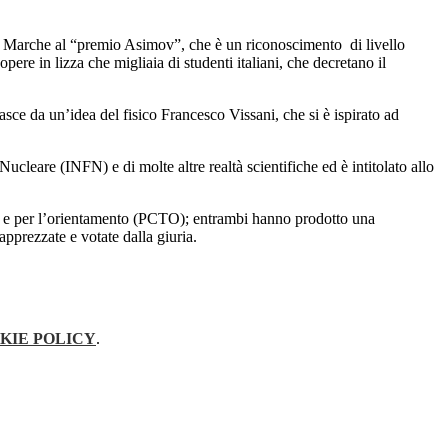
gione Marche al “premio Asimov”, che è un riconoscimento
di livello
pere in lizza che migliaia di studenti italiani, che decretano il
Nasce da un’idea del fisico
Francesco Vissani
, che si è ispirato ad
 Nucleare (INFN) e di molte altre realtà scientifiche ed è intitolato allo
i e per l’orientamento (PCTO);
entrambi hanno prodotto una
pprezzate e votate dalla giuria.
KIE POLICY
.