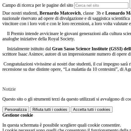
Campo di ricerca per le pagine del sito
Due nostri studenti,
Bernardo Matcovich
, classe
3b e
Leonardo Ma
nazionale riservato ad opere di divulgazione e di saggistica scientifica 
vincitore con i loro voti e con le loro recensioni, a loro volta valutate 
Il Premio intende avvicinare le giovani generazioni alla cultura scient
analoghe iniziative della
Royal Society
.
Inizialmente istituito dal
Gran Sasso Science Institute (GSSI) del
scrittore Isaac Asimov, autore di un impressionante numero di opere di 
Congratulazioni vivissime ai nostri due studenti, il cui impegno sarà
recensione su due distinte opere, “La malattia da 10 centesimi”, di Agn
Notizie
Questo sito o gli strumenti terzi da questo utilizzati si avvalgono di coo
Personalizza
Rifiuta tutti
i cookies
Accetta tutti
i cookies
Gestione cookie
In questa schermata è possibile scegliere quali cookie consentire.
I cookie necessari sono quelli che consentono il funzionamento della pi