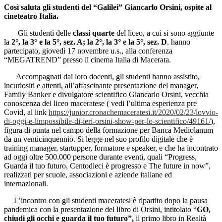
Così saluta gli studenti del “Galilei” Giancarlo Orsini, ospite al
cineteatro Italia.
Gli studenti delle
classi quarte
del liceo, a cui si sono aggiunte
la
2°, la 3° e la 5°, sez. A; la 2°, la 3° e la 5°, sez. D
, hanno
partecipato, giovedì 17 novembre u.s., alla conferenza
“MEGATREND” presso il cinema Italia di Macerata.
Accompagnati dai loro docenti, gli studenti hanno assistito,
incuriositi e attenti, all’affascinante presentazione del manager,
Family Banker e divulgatore scientifico Giancarlo Orsini, vecchia
conoscenza del liceo maceratese ( vedi l’ultima esperienza pre
Covid, al link
https://junior.cronachemaceratesi.it/2020/02/23/lovvio-
di-oggi-e-limpossibile-di-ieri-orsini-show-per-lo-scientifico/49161/
),
figura di punta nel campo della formazione per Banca Mediolanum
da un venticinquennio. Si legge nel suo profilo digitale che è
training manager, startupper, formatore e speaker, e che ha incontrato
ad oggi oltre 500.000 persone durante eventi, quali “Progress,
Guarda il tuo futuro, Centodieci è progresso e The future in now”,
realizzati per scuole, associazioni e aziende italiane ed
internazionali.
L’incontro con gli studenti maceratesi è ripartito dopo la pausa
pandemica con la presentazione del libro di Orsini, intitolato “
GO,
chiudi gli occhi e guarda il tuo futuro”,
il primo libro in Realtà