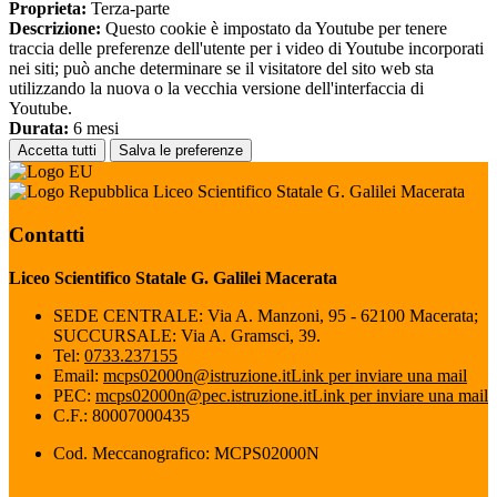
Proprieta:
Terza-parte
Descrizione:
Questo cookie è impostato da Youtube per tenere
traccia delle preferenze dell'utente per i video di Youtube incorporati
nei siti; può anche determinare se il visitatore del sito web sta
utilizzando la nuova o la vecchia versione dell'interfaccia di
Youtube.
Durata:
6 mesi
Accetta tutti
Salva le preferenze
Liceo Scientifico Statale G. Galilei Macerata
Contatti
Liceo Scientifico Statale G. Galilei Macerata
SEDE CENTRALE: Via A. Manzoni, 95 - 62100 Macerata;
SUCCURSALE: Via A. Gramsci, 39.
Tel:
0733.237155
Email:
mcps02000n@istruzione.it
Link per inviare una mail
PEC:
mcps02000n@pec.istruzione.it
Link per inviare una mail
C.F.: 80007000435
Cod. Meccanografico: MCPS02000N