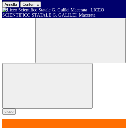
Annulla
Conferma
LICEO
SCIENTIFICO STATALE G. GALILEI
Macerata
close