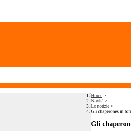
Home
>
Novità
>
Le notizie
>
Gli chaperones in fo
Gli chaperon