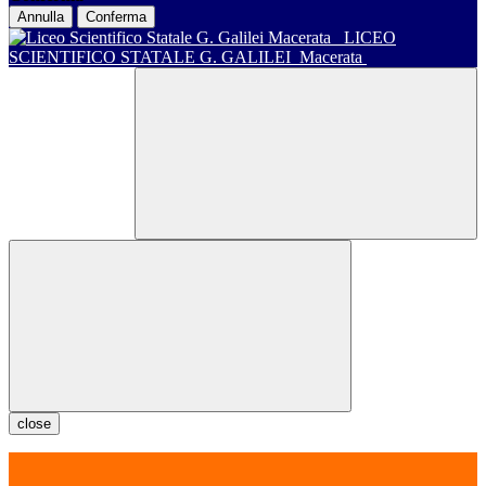
Annulla
Conferma
LICEO
SCIENTIFICO STATALE G. GALILEI
Macerata
close