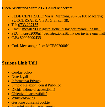
Liceo Scientifico Statale G. Galilei Macerata
SEDE CENTRALE: Via A. Manzoni, 95 - 62100 Macerata;
SUCCURSALE: Via A. Gramsci, 39.
Tel:
0733.237155
Email:
mcps02000n@istruzione.it
Link per inviare una mail
PEC:
mcps02000n@pec.istruzione.it
Link per inviare una mail
C.F.: 80007000435
Cod. Meccanografico: MCPS02000N
Sezione Link Utili
Cookie policy
Note legali
Informativa Privacy
Ufficio Relazioni con il Pubblico
Dichiarazione di accessibilità
Obiettivi di accessibilità
Whistleblowing
Gestione consensi cookie
Amministrazione trasparente