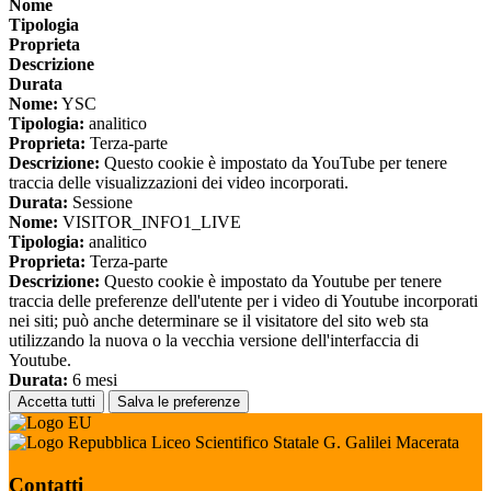
Nome
Tipologia
Proprieta
Descrizione
Durata
Nome:
YSC
Tipologia:
analitico
Proprieta:
Terza-parte
Descrizione:
Questo cookie è impostato da YouTube per tenere
traccia delle visualizzazioni dei video incorporati.
Durata:
Sessione
Nome:
VISITOR_INFO1_LIVE
Tipologia:
analitico
Proprieta:
Terza-parte
Descrizione:
Questo cookie è impostato da Youtube per tenere
traccia delle preferenze dell'utente per i video di Youtube incorporati
nei siti; può anche determinare se il visitatore del sito web sta
utilizzando la nuova o la vecchia versione dell'interfaccia di
Youtube.
Durata:
6 mesi
Accetta tutti
Salva le preferenze
Liceo Scientifico Statale G. Galilei Macerata
Contatti