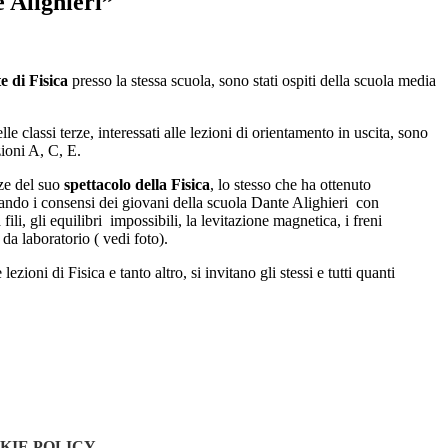
 Alighieri”
e di Fisica
presso la stessa scuola, sono stati ospiti della scuola media
e classi terze, interessati alle lezioni di orientamento in uscita, sono
zioni A, C, E.
nze del suo
spettacolo della Fisica
, lo stesso che ha ottenuto
gnando i consensi dei giovani della scuola Dante Alighieri con
ili, gli equilibri impossibili, la levitazione magnetica, i freni
 da laboratorio ( vedi foto).
ioni di Fisica e tanto altro, si invitano gli stessi e tutti quanti
KIE POLICY
.