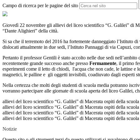
Campo di ricerca per le pagine del sito
Giovedì 22 novembre gli allievi del liceo scientifico “G. Galilei” di 
“Dante Alighieri” della città.
Si sa che il terremoto del 2016 ha fortemente danneggiato l’Istituto di v
dislocati attualmente in due sedi, l’Istituto Pannaggi di via Capuzi, c
Pertanto il professor Gentili è stato accolto nelle due sedi nell’ambito 
recentemente grande successo anche presso
Fermamente
, il primo f
esperimenti come il letto di chiodi, l'acqua che non cade, le lattine e l
magnetici, le palline e gli oggetti invisibili, coadiuvato dagli esperti st
Nella certezza che molti degli studenti di scuola media potranno iscrivers
vorranno partecipare alle giornate di scuola aperta del liceo Galilei,
allievi del liceo scientifico “G. Galilei” di Macerata ospiti della scuo
allievi del liceo scientifico “G. Galilei” di Macerata ospiti della scuo
allievi del liceo scientifico “G. Galilei” di Macerata ospiti della scuo
allievi del liceo scientifico “G. Galilei” di Macerata ospiti della scuo
Notizie
Questo sito o gli strumenti terzi da questo utilizzati si avvalgono di coo