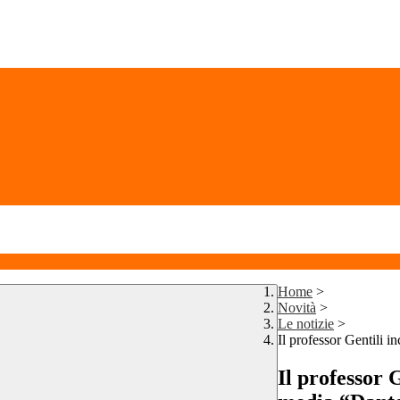
Home
>
Novità
>
Le notizie
>
Il professor Gentili i
Il professor G