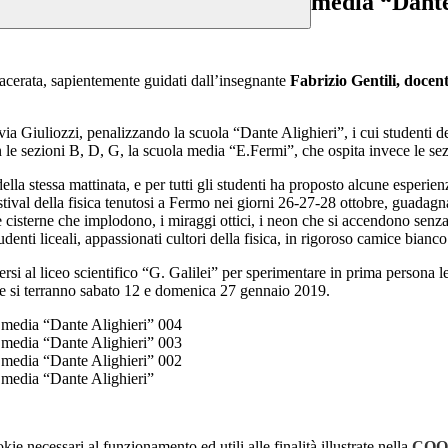
media “Dante
Macerata, sapientemente guidati dall’insegnante
Fabrizio Gentili, docent
ia Giuliozzi, penalizzando la scuola “Dante Alighieri”, i cui studenti dell
on le sezioni B, D, G, la scuola media “E.Fermi”, che ospita invece le se
della stessa mattinata, e per tutti gli studenti ha proposto alcune esperie
estival della fisica tenutosi a Fermo nei giorni 26-27-28 ottobre, guada
e cisterne che implodono, i miraggi ottici, i neon che si accendono senza f
udenti liceali, appassionati cultori della fisica, in rigoroso camice bianco
i al liceo scientifico “G. Galilei” per sperimentare in prima persona le lez
 che si terranno sabato 12 e domenica 27 gennaio 2019.
la media “Dante Alighieri” 004
la media “Dante Alighieri” 003
la media “Dante Alighieri” 002
la media “Dante Alighieri”
kie necessari al funzionamento ed utili alle finalità illustrate nella
COO