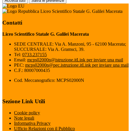
Accetta tutti
Salva le preferenze
Liceo Scientifico Statale G. Galilei Macerata
Contatti
Liceo Scientifico Statale G. Galilei Macerata
SEDE CENTRALE: Via A. Manzoni, 95 - 62100 Macerata;
SUCCURSALE: Via A. Gramsci, 39.
Tel:
0733.237155
Email:
mcps02000n@istruzione.it
Link per inviare una mail
PEC:
mcps02000n@pec.istruzione.it
Link per inviare una mail
C.F.: 80007000435
Cod. Meccanografico: MCPS02000N
Sezione Link Utili
Cookie policy
Note legali
Informativa Privacy
Ufficio Relazioni con il Pubblico