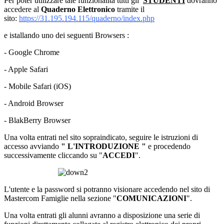
Per poter utilizzare tale funzionalità tutti gli
STUDENTI
dovranno
accedere al
Quaderno Elettronico
tramite il
sito:
https://31.195.194.115/quaderno/index.php
e istallando uno dei seguenti Browsers :
- Google Chrome
- Apple Safari
- Mobile Safari (iOS)
- Android Browser
- BlakBerry Browser
Una volta entrati nel sito sopraindicato, seguire le istruzioni di
accesso avviando
" L'INTRODUZIONE "
e procedendo
successivamente cliccando su "
ACCEDI
".
L'utente e la password si potranno visionare accedendo nel sito di
Mastercom Famiglie nella sezione "
COMUNICAZIONI
".
Una volta entrati gli alunni avranno a disposizione una serie di