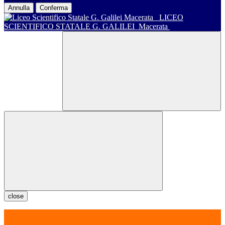
Annulla
Conferma
LICEO
SCIENTIFICO STATALE G. GALILEI
Macerata
close