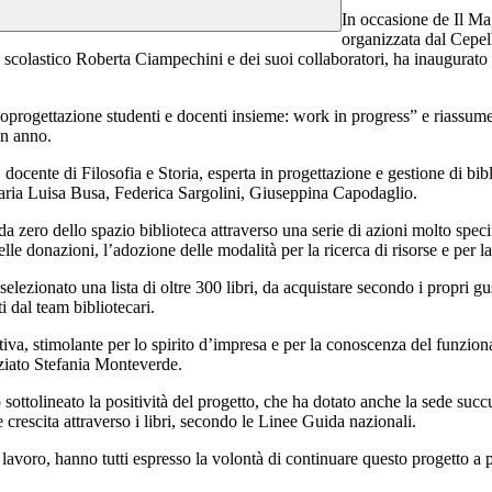
In occasione de Il Ma
organizzata dal Cepell
 scolastico Roberta Ciampechini e dei suoi collaboratori, ha inaugurato 
 coprogettazione studenti e docenti insieme: work in progress” e riassume 
un anno.
 docente di Filosofia e Storia, esperta in progettazione e gestione di bibl
aria Luisa Busa, Federica Sargolini, Giuseppina Capodaglio.
a zero dello spazio biblioteca attraverso una serie di azioni molto speci
 delle donazioni, l’adozione delle modalità per la ricerca di risorse e per
selezionato una lista di oltre 300 libri, da acquistare secondo i propri 
i dal team bibliotecari.
tiva, stimolante per lo spirito d’impresa e per la conoscenza del funzio
ziato Stefania Monteverde.
 sottolineato la positività del progetto, che ha dotato anche la sede succ
 crescita attraverso i libri, secondo le Linee Guida nazionali.
ro lavoro, hanno tutti espresso la volontà di continuare questo progetto a 