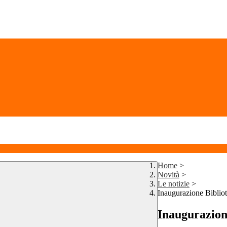
Home
>
Novità
>
Le notizie
>
Inaugurazione Bibliot
Inaugurazion