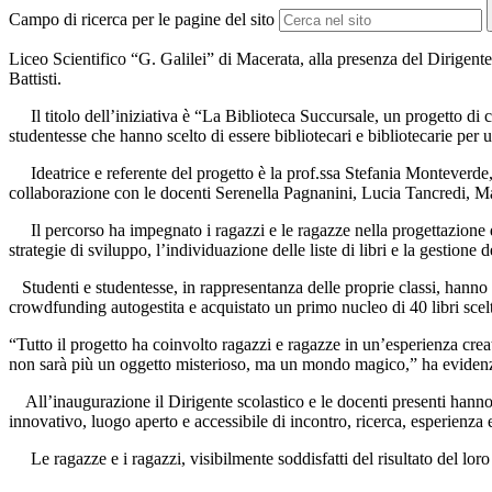
Campo di ricerca per le pagine del sito
Liceo Scientifico “G. Galilei” di Macerata, alla presenza del Dirigente
Battisti.
Il titolo dell’iniziativa è “La Biblioteca Succursale, un progetto di
studentesse che hanno scelto di essere bibliotecari e bibliotecarie per 
Ideatrice e referente del progetto è la prof.ssa Stefania Monteverde,
collaborazione con le docenti Serenella Pagnanini, Lucia Tancredi, M
Il percorso ha impegnato i ragazzi e le ragazze nella progettazione d
strategie di sviluppo, l’individuazione delle liste di libri e la gestione
Studenti e studentesse, in rappresentanza delle proprie classi, hanno 
crowdfunding autogestita e acquistato un primo nucleo di 40 libri scelt
“Tutto il progetto ha coinvolto ragazzi e ragazze in un’esperienza crea
non sarà più un oggetto misterioso, ma un mondo magico,” ha eviden
All’inaugurazione il Dirigente scolastico e le docenti presenti hanno
innovativo, luogo aperto e accessibile di incontro, ricerca, esperienza e
Le ragazze e i ragazzi, visibilmente soddisfatti del risultato del lo