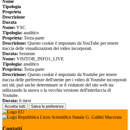
Nome
Tipologia
Proprieta
Descrizione
Durata
Nome:
YSC
Tipologia:
analitico
Proprieta:
Terza-parte
Descrizione:
Questo cookie è impostato da YouTube per tenere
traccia delle visualizzazioni dei video incorporati.
Durata:
Sessione
Nome:
VISITOR_INFO1_LIVE
Tipologia:
analitico
Proprieta:
Terza-parte
Descrizione:
Questo cookie è impostato da Youtube per tenere
traccia delle preferenze dell'utente per i video di Youtube incorporati
nei siti; può anche determinare se il visitatore del sito web sta
utilizzando la nuova o la vecchia versione dell'interfaccia di
Youtube.
Durata:
6 mesi
Accetta tutti
Salva le preferenze
Liceo Scientifico Statale G. Galilei Macerata
Contatti