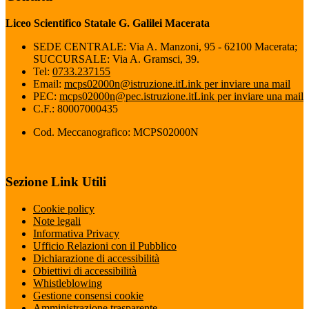
Liceo Scientifico Statale G. Galilei Macerata
SEDE CENTRALE: Via A. Manzoni, 95 - 62100 Macerata;
SUCCURSALE: Via A. Gramsci, 39.
Tel:
0733.237155
Email:
mcps02000n@istruzione.it
Link per inviare una mail
PEC:
mcps02000n@pec.istruzione.it
Link per inviare una mail
C.F.: 80007000435
Cod. Meccanografico: MCPS02000N
Sezione Link Utili
Cookie policy
Note legali
Informativa Privacy
Ufficio Relazioni con il Pubblico
Dichiarazione di accessibilità
Obiettivi di accessibilità
Whistleblowing
Gestione consensi cookie
Amministrazione trasparente