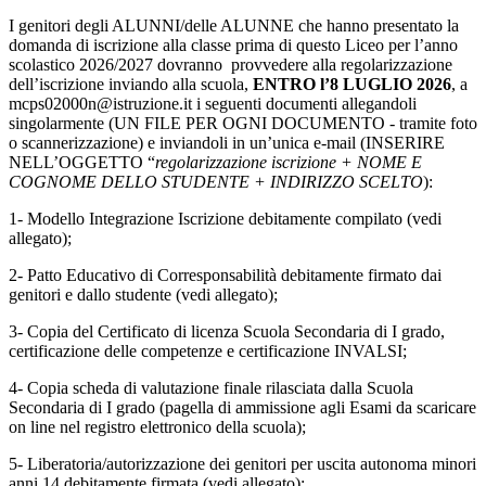
I genitori degli ALUNNI/delle ALUNNE che hanno presentato la
domanda di iscrizione alla classe prima di questo Liceo per l’anno
scolastico 2026/2027 dovranno provvedere alla regolarizzazione
dell’iscrizione inviando alla scuola,
ENTRO l’8 LUGLIO 2026
, a
mcps02000n@istruzione.it i seguenti documenti allegandoli
singolarmente (UN FILE PER OGNI DOCUMENTO - tramite foto
o scannerizzazione) e inviandoli in un’unica e-mail (INSERIRE
NELL’OGGETTO “
regolarizzazione iscrizione + NOME E
COGNOME DELLO
STUDENTE + INDIRIZZO SCELTO
):
1- Modello Integrazione Iscrizione debitamente compilato (vedi
allegato);
2- Patto Educativo di Corresponsabilità debitamente firmato dai
genitori e dallo studente (vedi allegato);
3- Copia del Certificato di licenza Scuola Secondaria di I grado,
certificazione delle competenze e certificazione INVALSI;
4- Copia scheda di valutazione finale rilasciata dalla Scuola
Secondaria di I grado (pagella di ammissione agli Esami da scaricare
on line nel registro elettronico della scuola);
5- Liberatoria/autorizzazione dei genitori per uscita autonoma minori
anni 14 debitamente firmata (vedi allegato);