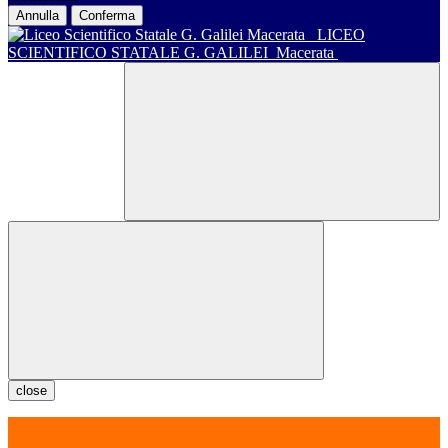
Annulla
Conferma
LICEO
SCIENTIFICO STATALE G. GALILEI
Macerata
close