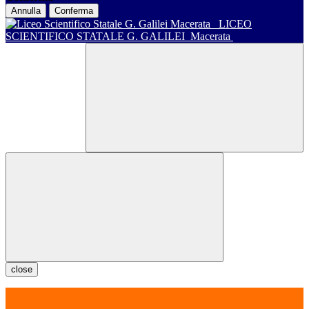
Annulla
Conferma
LICEO
SCIENTIFICO STATALE G. GALILEI
Macerata
close