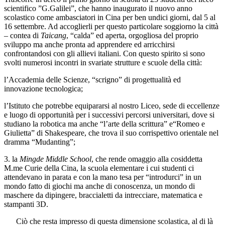
scientifico ”G.Galilei”, che hanno inaugurato il nuovo anno
scolastico come ambasciatori in Cina per ben undici giorni, dal 5 al
16 settembre. Ad accoglierli per questo particolare soggiorno la città
– contea di
Taicang
, “calda” ed aperta, orgogliosa del proprio
sviluppo ma anche pronta ad apprendere ed arricchirsi
confrontandosi con gli allievi italiani. Con questo spirito si sono
svolti numerosi incontri in svariate strutture e scuole della città:
l’Accademia delle Scienze, “scrigno” di progettualità ed
innovazione tecnologica;
l’Istituto che potrebbe equipararsi al nostro Liceo, sede di eccellenze
e luogo di opportunità per i successivi percorsi universitari, dove si
studiano la robotica ma anche “l’arte della scrittura” e“Romeo e
Giulietta” di Shakespeare, che trova il suo corrispettivo orientale nel
dramma “Mudanting”;
3. la
Mingde Middle School
, che rende omaggio alla cosiddetta
M.me Curie della Cina, la scuola elementare i cui studenti ci
attendevano in parata e con la mano tesa per “introdurci” in un
mondo fatto di giochi ma anche di conoscenza, un mondo di
maschere da dipingere, braccialetti da intrecciare, matematica e
stampanti 3D.
Ciò che resta impresso di questa dimensione scolastica, al di là