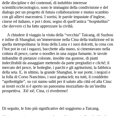
delle discipline e dei contenuti, di indubbio interesse
scientifico/tecnologico, sono le immagini della condivisione e del
dialogo per un progetto di futura collaborazione e mutuo scambio
con gli allievi maceratesi. I sorrisi, le parole impastate d’inglese,
cinese ed italiano, e poi i doni, segno di quell’antica “
hospitalitas
”
che davvero ci ha fatto apprezzare la civiltà.
A chiudere il viaggio la visita della “vecchia” Taicang, di Suzhou
e infine di Shanghai; un’immersione nella Cina della tradizione ed in
quella metropolitana: la festa della Luna e i suoi dolcetti, la cena con
l’hot pot in cui i ragazzi, bacchette alla mano, si cimentavano nella
cottura di pesce, carne o noodles in una zuppa fumante, le tavole
imbandite di pietanze colorate, insolite ma gustose, di piatti
indecifrabili da assaggiare mettendo da parte pregiudizi e
clichè
; il
mercato del pesce, le botteghe, i parchi e gli agriturismi, la fabbrica
della seta. E, in ultimo, la grande Shanghai, le sue porte, i negozi e
la folla di Corso Nanchino, i suoi grattacieli; tra tutti, il cosiddetto
“apribottiglie”, su cui siamo saliti per il saluto alla città ed alla Cina:
ai nostri occhi si è aperto un panorama mozzafiato da un’inedita
prospettiva.
Xiè xiè
, Cina, ci rivedremo!
Di seguito, le foto più significative del soggiorno a Taicang.