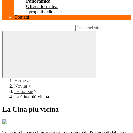
Panoramica
Offerta formativa
I progetti delle classi
Contatti
Campo di ricerca per le pagine del sito
Home
>
Novità
>
Le notizie
>
La Cina più vicina
La Cina più vicina
Trascorre in aereo il primo giorno di scuola di 23 studenti del liceo