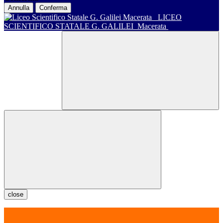
Annulla
Conferma
LICEO
SCIENTIFICO STATALE G. GALILEI
Macerata
close