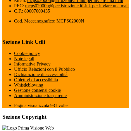
Email:
mcps02000n@istruzione.it
Link per inviare una mail
PEC:
mcps02000n@pec.istruzione.it
Link per inviare una mail
C.F.: 80007000435
Cod. Meccanografico: MCPS02000N
Sezione Link Utili
Cookie policy
Note legali
Informativa Privacy
Ufficio Relazioni con il Pubblico
Dichiarazione di accessibilità
Obiettivi di accessibilità
Whistleblowing
Gestione consensi cookie
Amministrazione trasparente
Pagina visualizzata
931
volte
Sezione Copyright