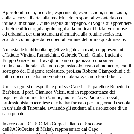
Approfondimenti, ricerche, esperimenti, esercitazioni, simulazioni,
dalle scienze all’arte, alla medicina dello sport, al volontariato ed
infine al tribunale …tutto respira di impegno, di voglia di apprendere
allo Scientifico: ogni angolo, ogni aula brulica di iniziative curiose
ed originali, per una settimana alternativa alla routine scolastica,
scandita comunque da recuperi al termine del primo quadrimestre.
Nonostante le difficoltà oggettive legate al covid, i rappresentanti
d’Istituto Virginia Rampichini, Gabriele Tondi, Giulia Luciani e
Filippo Grisostomi Travaglini hanno organizzato una super
settimana culturale, sfidando ogni ostacolo legato al momento, con il
sostegno del Dirigente scolastico, prof.ssa Roberta Ciampechini e di
tutti i docenti che hanno voluto collaborare, dando loro fiducia.
Un susseguirsi di esperti: le prof.sse Caterina Paparello e Benedetta
Barbisan, il prof. Gianluca Valeri, tutti in rappresentanza dei
rispettivi dipartimenti di Unimc; inoltre l’avv. Paolo Carnevali,
professionista maceratese che ha trasformato per un giorno la scuola
in un’aula di Tribunale, avviando gli studenti alla risoluzione di un
caso penale.
Invece con il C.I.S.O.M. (Corpo Italiano di Soccorso
dell&#39;Ordine di Malta), rappresentato dal Capo