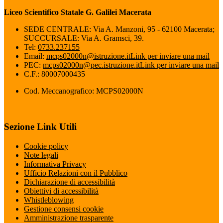
Liceo Scientifico Statale G. Galilei Macerata
SEDE CENTRALE: Via A. Manzoni, 95 - 62100 Macerata;
SUCCURSALE: Via A. Gramsci, 39.
Tel:
0733.237155
Email:
mcps02000n@istruzione.it
Link per inviare una mail
PEC:
mcps02000n@pec.istruzione.it
Link per inviare una mail
C.F.: 80007000435
Cod. Meccanografico: MCPS02000N
Sezione Link Utili
Cookie policy
Note legali
Informativa Privacy
Ufficio Relazioni con il Pubblico
Dichiarazione di accessibilità
Obiettivi di accessibilità
Whistleblowing
Gestione consensi cookie
Amministrazione trasparente