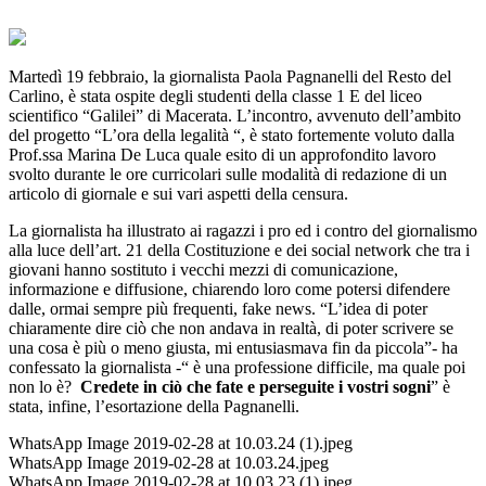
Martedì 19 febbraio, la giornalista Paola Pagnanelli del Resto del
Carlino, è stata ospite degli studenti della classe 1 E del liceo
scientifico “Galilei” di Macerata. L’incontro, avvenuto dell’ambito
del progetto “L’ora della legalità “, è stato fortemente voluto dalla
Prof.ssa Marina De Luca quale esito di un approfondito lavoro
svolto durante le ore curricolari sulle modalità di redazione di un
articolo di giornale e sui vari aspetti della censura.
La giornalista ha illustrato ai ragazzi i pro ed i contro del giornalismo
alla luce dell’art. 21 della Costituzione e dei social network che tra i
giovani hanno sostituto i vecchi mezzi di comunicazione,
informazione e diffusione, chiarendo loro come potersi difendere
dalle, ormai sempre più frequenti, fake news. “L’idea di poter
chiaramente dire ciò che non andava in realtà, di poter scrivere se
una cosa è più o meno giusta, mi entusiasmava fin da piccola”- ha
confessato la giornalista -“ è una professione difficile, ma quale poi
non lo è?
Credete in ciò che fate e perseguite i vostri sogni
” è
stata, infine, l’esortazione della Pagnanelli.
WhatsApp Image 2019-02-28 at 10.03.24 (1).jpeg
WhatsApp Image 2019-02-28 at 10.03.24.jpeg
WhatsApp Image 2019-02-28 at 10.03.23 (1).jpeg