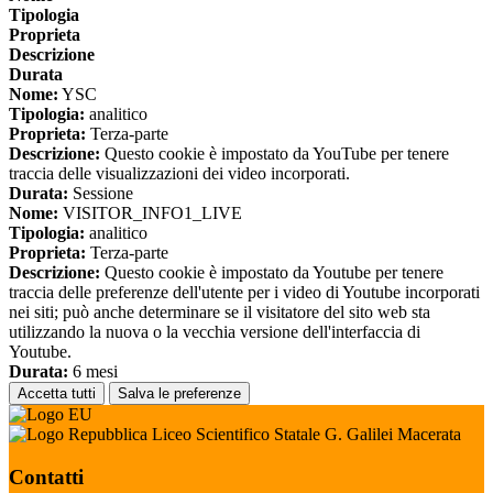
Tipologia
Proprieta
Descrizione
Durata
Nome:
YSC
Tipologia:
analitico
Proprieta:
Terza-parte
Descrizione:
Questo cookie è impostato da YouTube per tenere
traccia delle visualizzazioni dei video incorporati.
Durata:
Sessione
Nome:
VISITOR_INFO1_LIVE
Tipologia:
analitico
Proprieta:
Terza-parte
Descrizione:
Questo cookie è impostato da Youtube per tenere
traccia delle preferenze dell'utente per i video di Youtube incorporati
nei siti; può anche determinare se il visitatore del sito web sta
utilizzando la nuova o la vecchia versione dell'interfaccia di
Youtube.
Durata:
6 mesi
Accetta tutti
Salva le preferenze
Liceo Scientifico Statale G. Galilei Macerata
Contatti